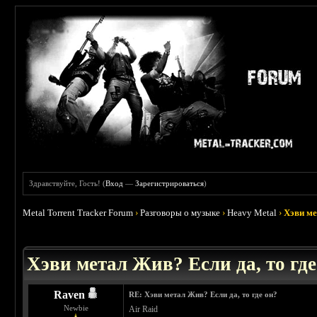
Здравствуйте, Гость! (
Вход
—
Зарегистрироваться
)
Metal Torrent Tracker Forum
›
Разговоры о музыке
›
Heavy Metal
›
Хэви ме
 4
Хэви метал Жив? Если да, то где
Raven
RE: Хэви метал Жив? Если да, то где он?
Newbie
Air Raid