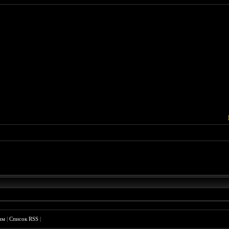
им
|
Список RSS
|