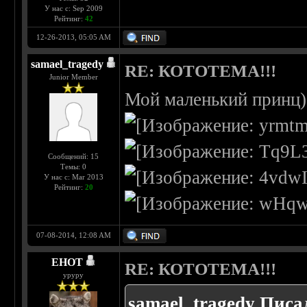
У нас с: Sep 2009
Рейтинг:
42
12-26-2013, 05:05 AM
samael_tragedy
RE: КОТОТЕМА!!!
Junior Member
Мой маленький принц)
Сообщений: 15
Темы: 0
У нас с: Mar 2013
Рейтинг:
20
07-08-2014, 12:08 AM
EHOT
RE: КОТОТЕМА!!!
уруру
samael_tragedy Писал