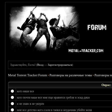
Здравствуйте, Гость! (
Вход
—
Зарегистрироваться
)
Metal Torrent Tracker Forum
›
Разговоры на различные темы
›
Разговоры 
Опрос:
котэ наше все
котэ почти наше все мне еще нравится гребля и эсид-джаз
я не знаю я не уверен
мне все детство котэ ссали в тапки я неудачник убейте меня