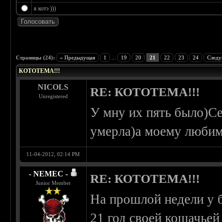
я котэ )))
 3.8
Страницы (24):
« Предыдущая
1
...
19
20
21
22
23
24
Следу
КОТОТЕМА!!!
NICOLS
RE: КОТОТЕМА!!!
Unregistered
У мну их пять было)С
умерла)а моему любим
11-04-2012, 02:14 PM
- NEMEC -
RE: КОТОТЕМА!!!
Junior Member
На прошлой недели у 
21 год своей кошачьей