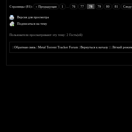
Страницы (81):
« Предыдущая
1
...
76
77
78
79
80
81
Следу
Версия для просмотра
Подписаться на тему
Пользователи просматривают эту тему: 2 Гость(ей)
|
Обратная связь
|
Metal Torrent Tracker Forum
|
Вернуться к началу
|
|
Лёгкий режи