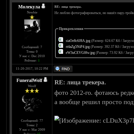
Молекула
RE: лица трекера.
Newbie
Не люблю фотографироваться, но нашёл пару-тройк
Прикрепления
siaOe8c6J8A.jpg
(Размер: 624.67 Кб / Загруз
rt4aZg5NiP4.jpg
(Размер: 392.37 Кб / Загрузо
Сообщений: 7
Темы: 0
eW3uCEVG0fw.jpg
(Размер: 73.92 Кб / Загру
У нас с: Dec 2010
Рейтинг:
1
11-20-2017, 10:22 PM
FuneralWolf
RE: лица трекера.
Woolf
фото 2012-го. фотаюсь редк
а вообще решил просто под
Сообщений: 77
Темы: 2
У нас с: Mar 2009