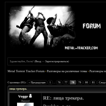
Здравствуйте, Гость! (
Вход
—
Зарегистрироваться
)
Metal Torrent Tracker Forum
›
Разговоры на различные темы
›
Разговоры 
 4.78
Страницы (81):
« Предыдущая
1
...
76
77
78
79
80
81
Следу
лица трекера.
Veggr
RE: лица трекера.
Banned