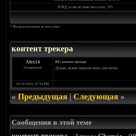
Я МД, и сам не знаю чего хочу
0%
* Вы проголосовали за этот ответ.
контент трекера
Alex14
RE: контент трекера
Unregistered
Думаю, нужно написать явно: альт метал.
10-10-2010, 07:54 PM
«
Предыдущая
|
Следующая
»
Сообщения в этой теме