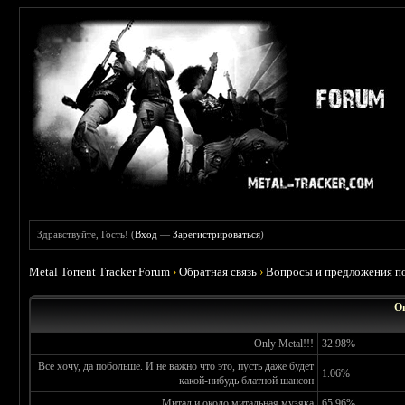
Здравствуйте, Гость! (
Вход
—
Зарегистрироваться
)
Metal Torrent Tracker Forum
›
Обратная связь
›
Вопросы и предложения по
О
Only Metal!!!
32.98%
Всё хочу, да побольше. И не важно что это, пусть даже будет
1.06%
какой-нибудь блатной шансон
Митал и около митальная музяка
65.96%