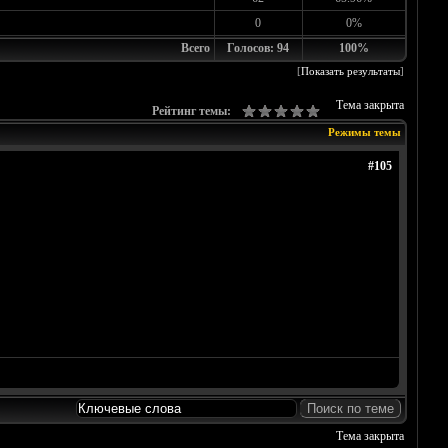
0
0%
Всего
Голосов: 94
100%
[
Показать результаты
]
Тема закрыта
Рейтинг темы:
Режимы темы
#105
Тема закрыта