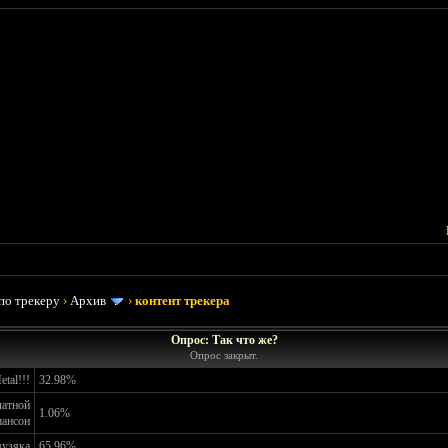
по трекеру
›
Архив
›
контент трекера
Опрос: Так что же?
Опрос закрыт.
tal!!!
32.98%
латной
1.06%
ансон
музяка
65.96%