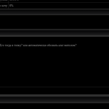
о хочу
0%
 Его тогда в топку? или автоматически обозвать альт митолом?