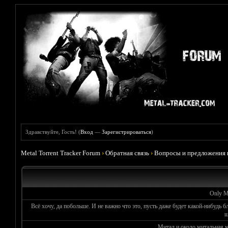
Здравствуйте, Гость! (
Вход
—
Зарегистрироваться
)
Metal Torrent Tracker Forum
›
Обратная связь
›
Вопросы и предложения 
Only Me
Всё хочу, да побольше. И не важно что это, пусть даже будет какой-нибудь б
ш
Митал и около митальная 