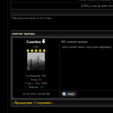
Я МД, и сам не знаю чег
* Вы проголосовали за этот ответ.
Голосов: 0 - Средняя оценка: 0
1
2
3
4
5
контент трекера
Ganelon
RE: контент трекера
упрт
здесь залито много альт рока например.
Сообщений: 936
Темы: 51
У нас с: Nov 2009
Рейтинг:
38
10-10-2010, 08:48 PM
«
Предыдущая
|
Следующая
»