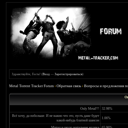
Здравствуйте, Гость! (
Вход
—
Зарегистрироваться
)
Metal Torrent Tracker Forum
›
Обратная связь
›
Вопросы и предложения по
О
Only Metal!!!
32.98%
Всё хочу, да побольше. И не важно что это, пусть даже будет
1.06%
какой-нибудь блатной шансон
Митал и около митальная музяка
65.96%