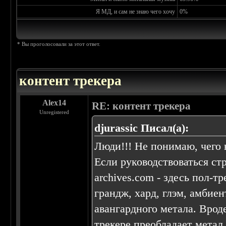
Я МД, и сам не знаю чего хочу
0%
* Вы проголосовали за этот ответ.
контент трекера
Alex14
RE: контент трекера
Unregistered
djurassic Писал(а):
Люди!!! Не понимаю, чего 
Если руководствоваться ст
archives.com - здесь пол-т
грандж, хард, глэм, амбие
авангардного метала. Врод
трекере преобладает метал