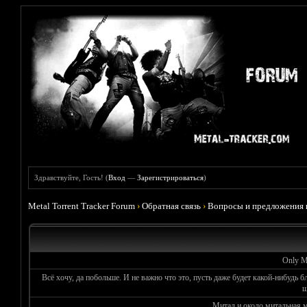
Здравствуйте, Гость! (
Вход
—
Зарегистрироваться
)
Metal Torrent Tracker Forum
›
Обратная связь
›
Вопросы и предложения 
Only Me
Всё хочу, да побольше. И не важно что это, пусть даже будет какой-нибудь б
ш
Митал и около митальная 