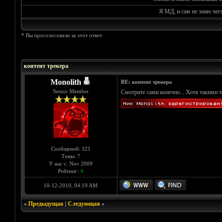
Я МД, и сам не знаю чег
* Вы проголосовали за этот ответ.
Голосов: 0 - Средняя оценка: 0
1
2
3
4
5
контент трекера
Monolith
RE: контент трекера
Senior Member
Смотрите сами конечно... Хотя такими т
Сообщений: 321
Темы: 7
У нас с: Nov 2009
Рейтинг:
4
10-12-2010, 04:19 AM
«
Предыдущая
|
Следующая
»