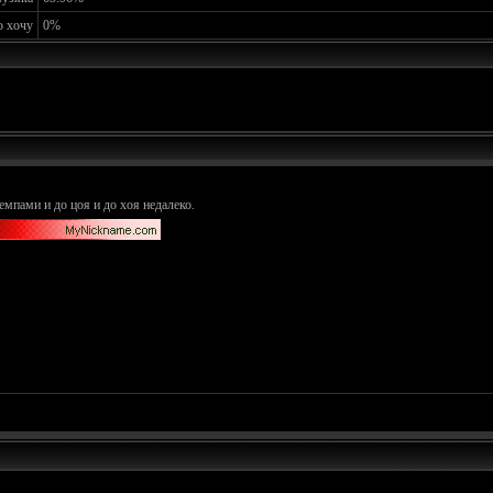
о хочу
0%
емпами и до цоя и до хоя недалеко.