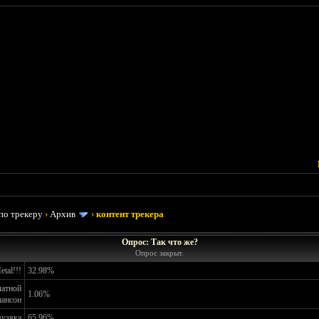
по трекеру
›
Архив
›
контент трекера
Опрос: Так что же?
Опрос закрыт.
tal!!!
32.98%
латной
1.06%
ансон
музяка
65.96%