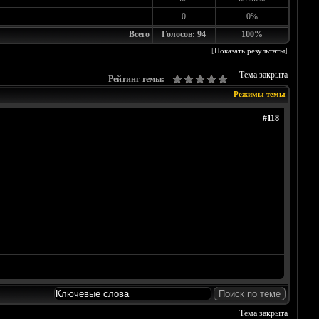
0
0%
Всего
Голосов: 94
100%
[
Показать результаты
]
Тема закрыта
Рейтинг темы:
Режимы темы
#118
Тема закрыта