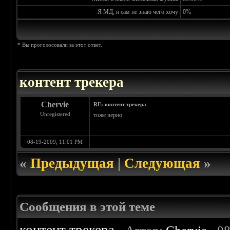
Я МД, и сам не знаю чего хочу
0%
* Вы проголосовали за этот ответ.
контент трекера
Chervie
RE: контент трекера
Unregistered
тоже верно
08-19-2009, 11:01 PM
«
Предыдущая
|
Следующая
»
Сообщения в этой теме