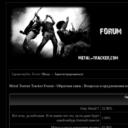
Здравствуйте, Гость! (
Вход
—
Зарегистрироваться
)
Metal Torrent Tracker Forum
›
Обратная связь
›
Вопросы и предложения по
О
Only Metal!!!
32.98%
Всё хочу, да побольше. И не важно что это, пусть даже будет
1.06%
какой-нибудь блатной шансон
Митал и около митальная музяка
65.96%