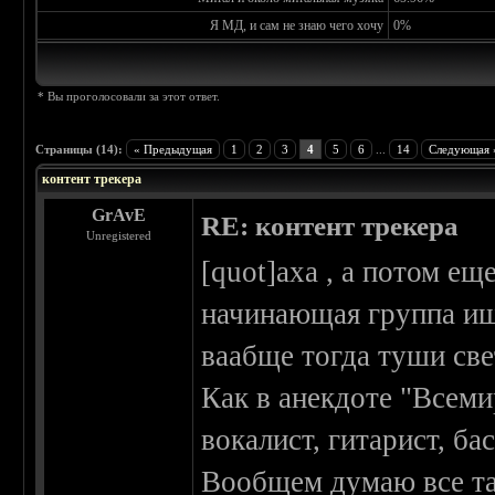
Я МД, и сам не знаю чего хочу
0%
* Вы проголосовали за этот ответ.
Страницы (14):
« Предыдущая
1
2
3
4
5
6
...
14
Следующая 
контент трекера
GrAvE
RE: контент трекера
Unregistered
[quot]аха , а потом ещ
начинающая группа ищ
ваабще тогда туши свет
Как в анекдоте "Всеми
вокалист, гитарист, бас
Вообщем думаю все т