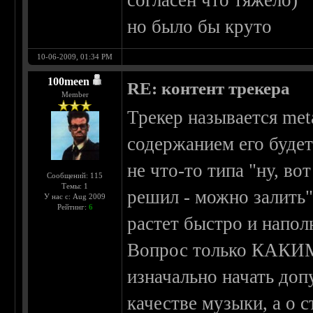
согласен что тяжело)
но было бы круто
10-06-2009, 01:34 PM
100meen
RE: контент трекера
Member
Трекер называется meta
содержанием его буде
не что-то типа "ну, во
Сообщений: 115
Темы: 1
решил - можно залить"
У нас с: Aug 2009
Рейтинг:
6
растет быстро и напол
Вопрос только КАКИ
изначально начать доп
качестве музыки, а о с