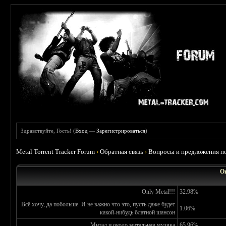
Здравствуйте, Гость! (
Вход
—
Зарегистрироваться
)
Metal Torrent Tracker Forum
›
Обратная связь
›
Вопросы и предложения по
О
Only Metal!!!
32.98%
Всё хочу, да побольше. И не важно что это, пусть даже будет
1.06%
какой-нибудь блатной шансон
Митал и около митальная музяка
65.96%