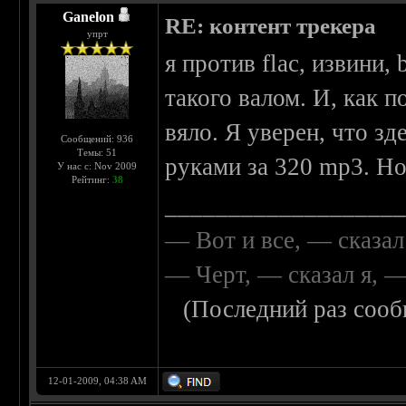
Ganelon
RE: контент трекера
упрт
я против flac, извини, 
такого валом. И, как п
вяло. Я уверен, что зд
Сообщений: 936
Темы: 51
руками за 320 mp3. Но
У нас с: Nov 2009
Рейтинг:
38
__________________
— Вот и все, — сказал
— Черт, — сказал я, 
(Последний раз сооб
12-01-2009, 04:38 AM