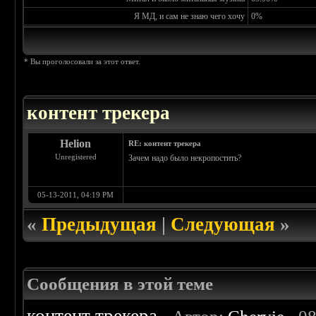
Я МД, и сам не знаю чего хочу
0%
* Вы проголосовали за этот ответ.
контент трекера
Helion
RE: контент трекера
Unregistered
Зачем надо было некропостить?
05-13-2011, 04:19 PM
«
Предыдущая
|
Следующая
»
Сообщения в этой теме