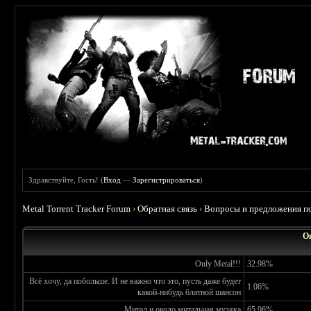
Здравствуйте, Гость! (
Вход
—
Зарегистрироваться
)
Metal Torrent Tracker Forum
›
Обратная связь
›
Вопросы и предложения по
О
Only Metal!!!
32.98%
Всё хочу, да побольше. И не важно что это, пусть даже будет
1.06%
какой-нибудь блатной шансон
Митал и около митальная музяка
65.96%