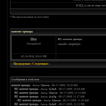
Я МД, и сам не знаю чег
* Вы проголосовали за этот ответ.
Голосов: 0 - Средняя оценка: 0
1
2
3
4
5
контент трекера
Пеу
RE: контент трекера
Unregistered
спасибо. попробую
02-24-2010, 03:01 PM
«
Предыдущая
|
Следующая
»
Сообщения в этой теме
контент трекера
- Автор:
Chervie
- 08-17-2009, 10:20 AM
RE: контент трекера
- Автор:
GrAvE
- 08-17-2009, 10:44 AM
RE: контент трекера
- Автор:
Chervie
- 08-17-2009, 11:13 AM
RE: контент трекера
- Автор:
s1ot3g
- 08-17-2009, 11:17 AM
RE: контент трекера
- Автор:
Chervie
- 08-17-2009, 11:20 AM
RE: контент трекера
- Автор:
GrAvE
- 08-17-2009, 12:12 PM