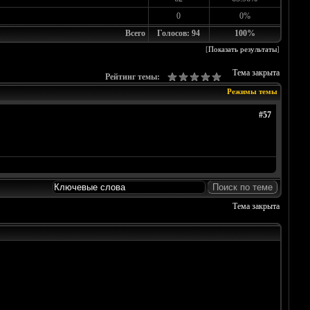
0
0%
Всего
Голосов: 94
100%
[
Показать результаты
]
Тема закрыта
Рейтинг темы:
Режимы темы
#57
Тема закрыта