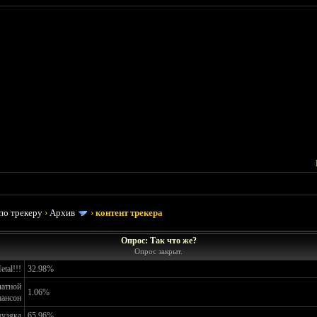
по трекеру
›
Архив
›
контент трекера
Опрос: Так что же?
Опрос закрыт.
tal!!!
32.98%
латной
1.06%
ансон
музяка
65.96%