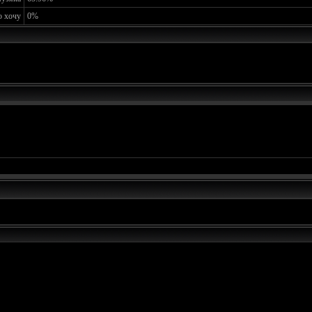
о хочу
0%