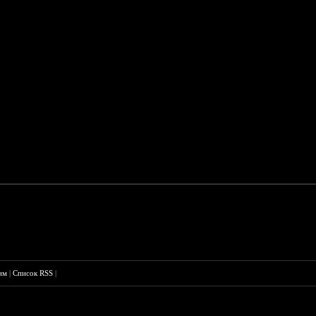
им
|
Список RSS
|