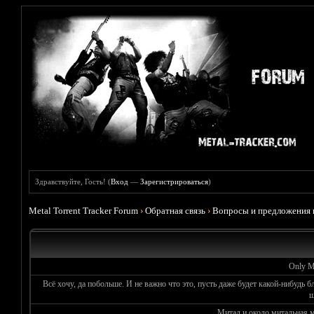
Здравствуйте, Гость! (
Вход
—
Зарегистрироваться
)
Metal Torrent Tracker Forum
›
Обратная связь
›
Вопросы и предложения 
Only Me
Всё хочу, да побольше. И не важно что это, пусть даже будет какой-нибудь б
ш
Митал и около митальная 