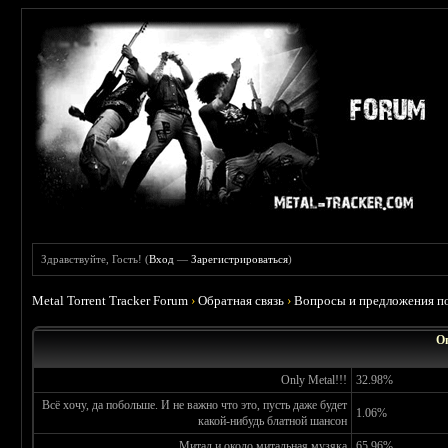
Здравствуйте, Гость! (
Вход
—
Зарегистрироваться
)
Metal Torrent Tracker Forum
›
Обратная связь
›
Вопросы и предложения по
О
Only Metal!!!
32.98%
Всё хочу, да побольше. И не важно что это, пусть даже будет
1.06%
какой-нибудь блатной шансон
Митал и около митальная музяка
65.96%