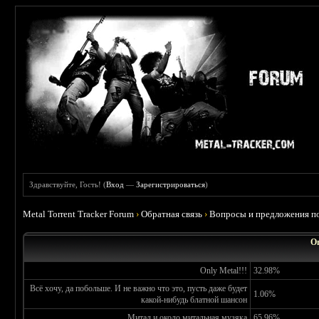
Здравствуйте, Гость! (
Вход
—
Зарегистрироваться
)
Metal Torrent Tracker Forum
›
Обратная связь
›
Вопросы и предложения по
О
Only Metal!!!
32.98%
Всё хочу, да побольше. И не важно что это, пусть даже будет
1.06%
какой-нибудь блатной шансон
Митал и около митальная музяка
65.96%