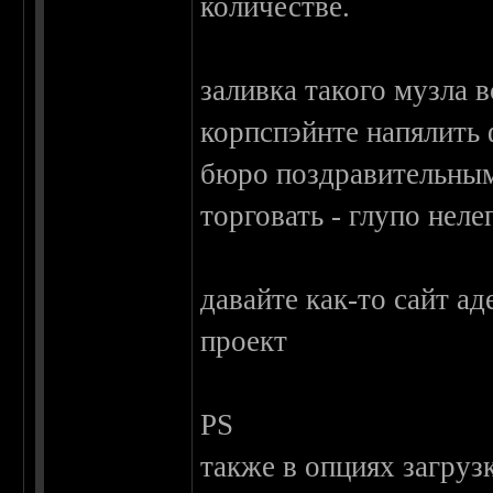
количестве.
заливка такого музла в
корпспэйнте напялить
бюро поздравительны
торговать - глупо неле
давайте как-то сайт а
проект
PS
также в опциях загруз