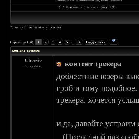
Я МД, и сам не знаю чего хочу
0%
* Вы проголосовали за этот ответ.
Страницы (14):
1
2
3
4
5
...
14
Следующая »
контент трекера
Chervie
контент трекера
Unregistered
доблестные юзеры вык
гроб и тому подобное.
трекера. хочется услы
и да, давайте устроим 
(Последний раз сооб