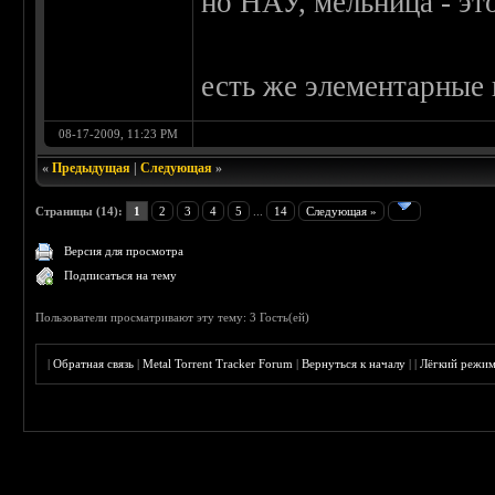
но НАУ, мельница - это
есть же элементарные
08-17-2009, 11:23 PM
«
Предыдущая
|
Следующая
»
Страницы (14):
1
2
3
4
5
...
14
Следующая »
Версия для просмотра
Подписаться на тему
Пользователи просматривают эту тему: 3 Гость(ей)
|
Обратная связь
|
Metal Torrent Tracker Forum
|
Вернуться к началу
|
|
Лёгкий режи