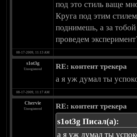
под это стиль ваще м
Круга под этим стиле
поднимешь, а за тобой 
проведем эксперимент??
08-17-2009, 11:13 AM
s1ot3g
RE: контент трекера
Unregistered
а я уж думал ты успок
08-17-2009, 11:17 AM
Chervie
RE: контент трекера
Unregistered
s1ot3g Писал(а):
а я уж думал ты успок