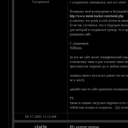
Unregistered
с создателем списывался, вот его ответ
Понимаю твоё возмущение и беспокойств
http://www.metal-tracker.com/metal.php
и заметил, что punk и rock почти не име
Если так случиться, что в будущем музы
для которой и создавался трекер, то я 
развивать сайт.
С уважением
Niflheim.
но все же сайт носит специфический хар
и поскольку панк и рок и всякое такое н
пресловутом торрентс ру в любом качест
заливка такого музла все равно что на
не к месту
давайте как-то сайт адекватно позицион
PS
также в опциях загрузки торрента есть
тобой еще юзеры и создатель... )))) хоч
08-17-2009, 11:13 AM
s1ot3g
RE: контент трекера