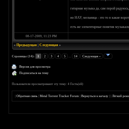
гитарная музыка да, сам порой радуюсь,
но НАУ, мельница - это то в какие ворот
есть же элементарные понятия музыкаль
08-17-2009, 11:23 PM
«
Предыдущая
|
Следующая
»
Страницы (14):
1
2
3
4
5
...
14
Следующая »
Версия для просмотра
Подписаться на тему
Пользователи просматривают эту тему: 4 Гость(ей)
|
Обратная связь
|
Metal Torrent Tracker Forum
|
Вернуться к началу
|
|
Лёгкий реж