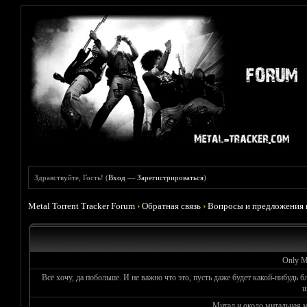
Здравствуйте, Гость! (
Вход
—
Зарегистрироваться
)
Metal Torrent Tracker Forum
›
Обратная связь
›
Вопросы и предложения 
Only Me
Всё хочу, да побольше. И не важно что это, пусть даже будет какой-нибудь б
ш
Митал и около митальная 