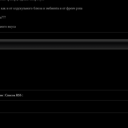
 как и от олдскульного блюза и эмбиента и от френч рэпа
а???
ного вкуса
им
|
Список RSS
|