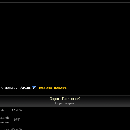
по трекеру
›
Архив
›
контент трекера
Опрос: Так что же?
Опрос закрыт.
tal!!!
32.98%
латной
1.06%
ансон
музяка
65.96%