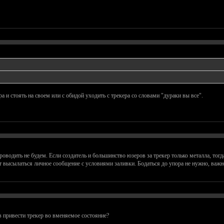
ора и стоять на своем или с обидой уходить с трекера со словами "дураки вы все".
одить не будем. Если создатель и большинство юзеров за трекер только металла, тогда
дет высылаться личное сообщение с условиями заливки. Бодаться до упора не нужно, в
в привести трекер во вменяемое состояние?