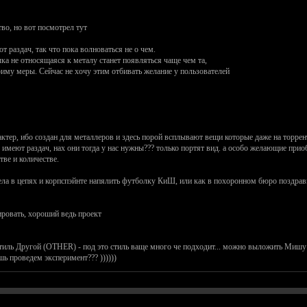
о, но вот посмотрел тут
ют раздач, так что пока волноваться не о чем.
ка не относящаяся к металу станет появляться чаще чем та,
приму меры. Сейчас не хочу этим отбивать желание у пользователей
актер, ибо создан для металлеров и здесь порой всплывают вещи которые даже на торрен
е имеют раздач, нах они тогда у нас нужны??? только портят вид. а особо желающие приоб
ве и количестве.
 чела в цепях и корпспэйнте напялить футболку КиШ, или как в похоронном бюро поздр
ировать, хороший ведь проект
 стиль Другой (OTHER) - под это стиль ваще много че подходит... можно выложить Мишу
ешь проведем эксперимент??? ))))))