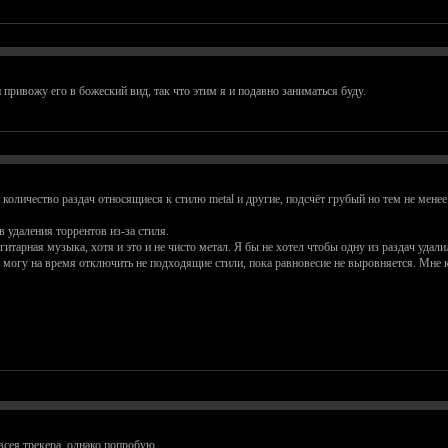
 привожу его в божеский вид, так что этим я и подавно заниматься буду.
т количество раздач относящиеся к стилю metal и другие, подсчёт грубый но тем не менее
в удаления торрентов из-за стиля.
тарная музыка, хотя и это и не чисто метал. Я бы не хотел чтобы одну из раздач удалили
 могу на время отключить не подходящие стили, пока равновесие не выровняется. Мне
всея трекера, однако попробую