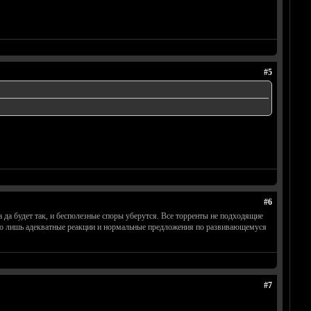
#5
#6
 да будет так, и бесполезные споры уберутся. Все торренты не подходящие
ажно лишь адекватные реакции и нормальные предложения по развивающемуся
#7