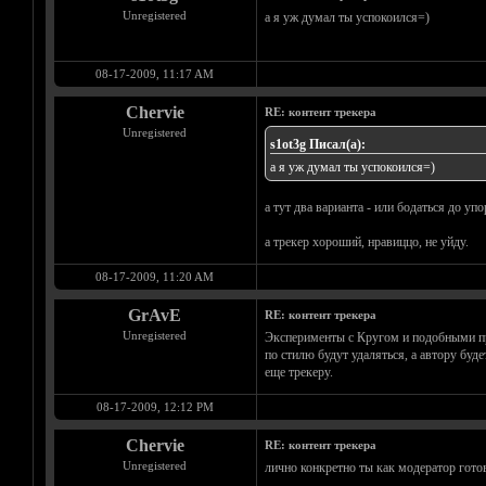
Unregistered
а я уж думал ты успокоился=)
08-17-2009, 11:17 AM
Chervie
RE: контент трекера
Unregistered
s1ot3g Писал(а):
а я уж думал ты успокоился=)
а тут два варианта - или бодаться до уп
а трекер хороший, нравиццо, не уйду.
08-17-2009, 11:20 AM
GrAvE
RE: контент трекера
Unregistered
Эксперименты с Кругом и подобными пров
по стилю будут удаляться, а автору бу
еще трекеру.
08-17-2009, 12:12 PM
Chervie
RE: контент трекера
Unregistered
лично конкретно ты как модератор гото