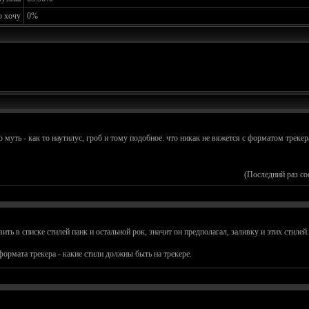
о хочу
0%
ть - как то наутилус, гроб и тому подобное. что никак не вяжется с форматом трекера
(Последний раз с
ть в списке стилей панк и остальной рок, значит он предполагал, заливку и этих стилей.
формата трекера - какие стили должны быть на трекере.