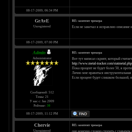
08-17-2009, 06:34 PM
GrAvE
RE: контент трекера
Unregistered
Если не замечал я исправляю описание и
08-17-2009, 07:00 PM
Admin
RE: контент трекера
Administrator
Вот тут написал скрипт, который считае
http://www.metal-tracker.com/statmetal.php
Пока процент не будет более 50, я проти
Лично мне нравиться инструментальная ги
Если процент будет слишком большой, я
Сообщений: 512
Темы: 21
У нас с: Jan 2009
Рейтинг:
30
08-17-2009, 11:12 PM
Chervie
RE: контент трекера
Unregistered
оно конечно сложно спорить с главарем 