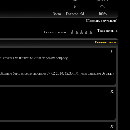
0
0%
Всего
Голосов: 94
100%
[
Показать результаты
]
Тема закрыта
Рейтинг темы:
Режимы темы
#1
. хочется услышать мнения по этому вопросу...
ообщение было отредактировано 07-02-2010, 12:30 PM пользователем
Svvarg
.)
#2
#3