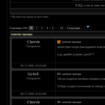
Я МД, и сам не знаю чег
* Вы проголосовали за этот ответ.
Голосов: 0 - Средняя оценка: 0
1
2
3
4
5
Страницы (14):
1
2
3
4
5
...
14
Следующая »
контент трекера
Chervie
контент трекера
Unregistered
доблестные юзеры выкладывают всякую му
и да, давайте устроим срачЪ!!!!
08-17-2009, 10:20 AM
GrAvE
RE: контент трекера
Unregistered
1)Если создатель посчитал нужным остави
2) Надо создать голосование по поводу 
08-17-2009, 10:44 AM
Chervie
RE: контент трекера