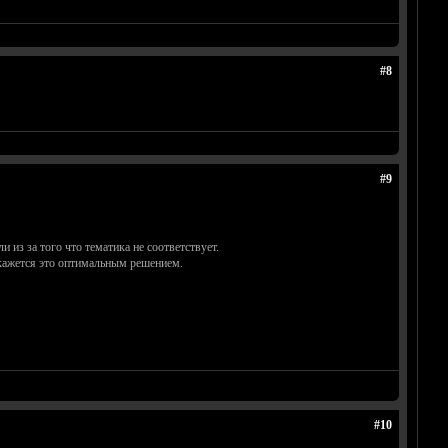
#8
#9
 из за того что тематика не соответствует.
 кажется это оптимальным решением.
#10