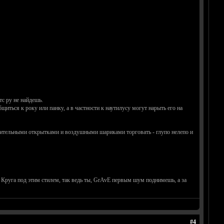
тс ру не найдешь.
щиться к року или панку, а в частности к наутилусу могут нарыть его на
авительными открытками и воздушными шариками торговать - глупо нелепо и
 Круга под этим стилем, так ведь ты, GrAvE первым шум поднимешь, а за
#4