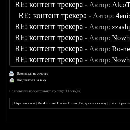
RE: контент трекера
- Автор:
AlcoT
RE: контент трекера
- Автор:
4eni
RE: контент трекера
- Автор:
zzash
RE: контент трекера
- Автор:
Nowh
RE: контент трекера
- Автор:
Ro-n
RE: контент трекера
- Автор:
Nowh
Версия для просмотра
Подписаться на тему
Пользователи просматривают эту тему: 1 Гость(ей)
|
Обратная связь
|
Metal Torrent Tracker Forum
|
Вернуться к началу
|
|
Лёгкий режи