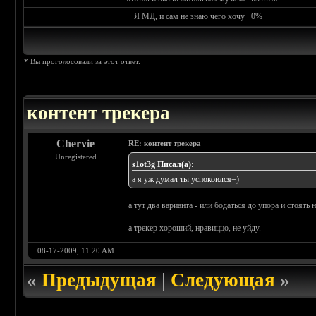
Я МД, и сам не знаю чего хочу
0%
* Вы проголосовали за этот ответ.
контент трекера
Chervie
RE: контент трекера
Unregistered
s1ot3g Писал(а):
а я уж думал ты успокоился=)
а тут два варианта - или бодаться до упора и стоять
а трекер хороший, нравиццо, не уйду.
08-17-2009, 11:20 AM
«
Предыдущая
|
Следующая
»