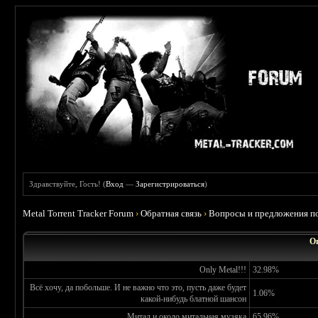
Здравствуйте, Гость! (
Вход
—
Зарегистрироваться
)
Metal Torrent Tracker Forum
›
Обратная связь
›
Вопросы и предложения по
О
Only Metal!!!
32.98%
Всё хочу, да побольше. И не важно что это, пусть даже будет
1.06%
какой-нибудь блатной шансон
Митал и около митальная музяка
65.96%