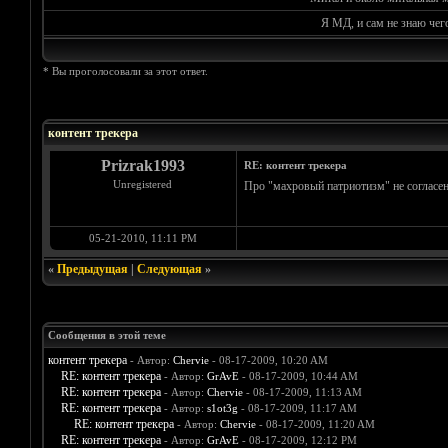
Я МД, и сам не знаю чег
* Вы проголосовали за этот ответ.
Голосов: 0 - Средняя оценка: 0
1
2
3
4
5
контент трекера
Prizrak1993
RE: контент трекера
Unregistered
Про "махровый патриотизм" не согласен.
05-21-2010, 11:11 PM
«
Предыдущая
|
Следующая
»
Сообщения в этой теме
контент трекера
- Автор:
Chervie
- 08-17-2009, 10:20 AM
RE: контент трекера
- Автор:
GrAvE
- 08-17-2009, 10:44 AM
RE: контент трекера
- Автор:
Chervie
- 08-17-2009, 11:13 AM
RE: контент трекера
- Автор:
s1ot3g
- 08-17-2009, 11:17 AM
RE: контент трекера
- Автор:
Chervie
- 08-17-2009, 11:20 AM
RE: контент трекера
- Автор:
GrAvE
- 08-17-2009, 12:12 PM