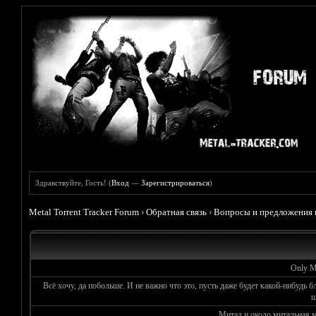
Здравствуйте, Гость! (
Вход
—
Зарегистрироваться
)
Metal Torrent Tracker Forum
›
Обратная связь
›
Вопросы и предложения 
Only Me
Всё хочу, да побольше. И не важно что это, пусть даже будет какой-нибудь б
ш
Митал и около митальная 