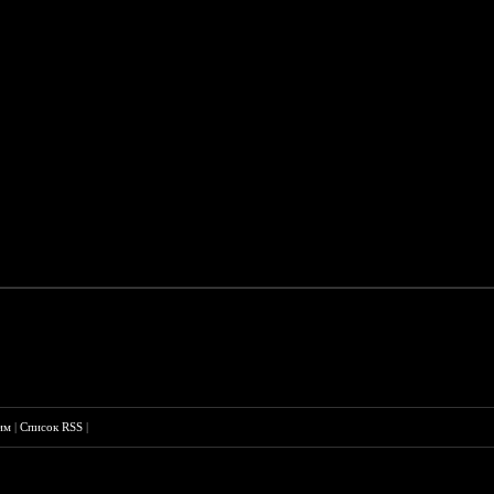
им
|
Список RSS
|