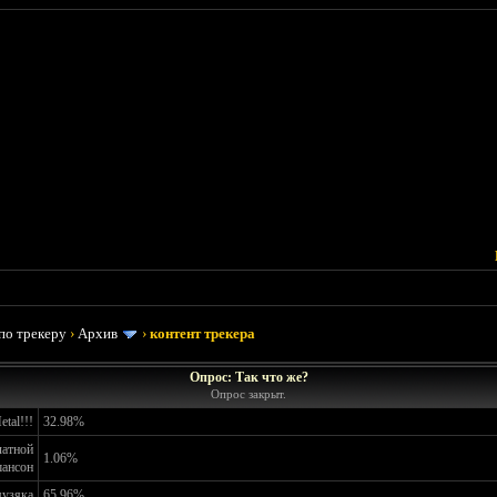
по трекеру
›
Архив
›
контент трекера
Опрос: Так что же?
Опрос закрыт.
tal!!!
32.98%
латной
1.06%
ансон
музяка
65.96%