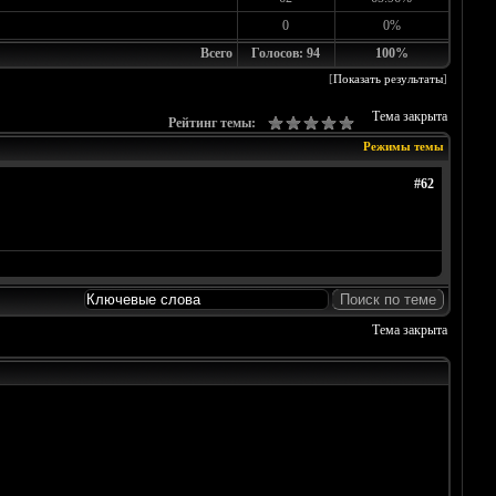
0
0%
Всего
Голосов: 94
100%
[
Показать результаты
]
Тема закрыта
Рейтинг темы:
Режимы темы
#62
Тема закрыта