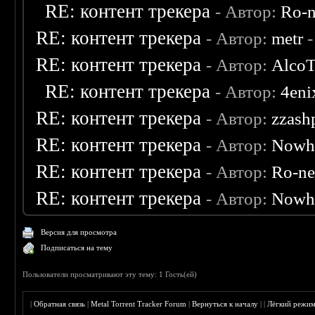
RE: контент трекера
- Автор:
Ro-
RE: контент трекера
- Автор:
metr
-
RE: контент трекера
- Автор:
AlcoT
RE: контент трекера
- Автор:
4eni
RE: контент трекера
- Автор:
zzash
RE: контент трекера
- Автор:
Nowh
RE: контент трекера
- Автор:
Ro-n
RE: контент трекера
- Автор:
Nowh
Версия для просмотра
Подписаться на тему
Пользователи просматривают эту тему: 1 Гость(ей)
|
Обратная связь
|
Metal Torrent Tracker Forum
|
Вернуться к началу
|
|
Лёгкий режи