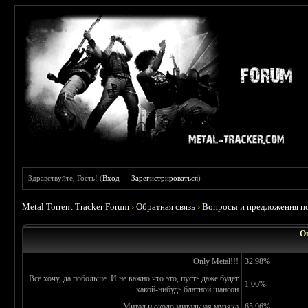
Здравствуйте, Гость! (
Вход
—
Зарегистрироваться
)
Metal Torrent Tracker Forum
›
Обратная связь
›
Вопросы и предложения по
О
Only Metal!!!
32.98%
Всё хочу, да побольше. И не важно что это, пусть даже будет
1.06%
какой-нибудь блатной шансон
Митал и около митальная музяка
65.96%