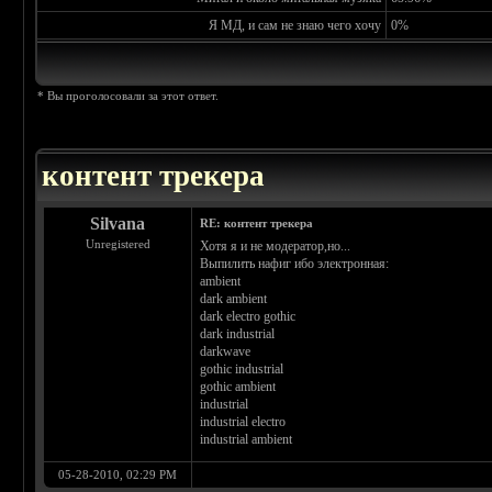
Я МД, и сам не знаю чего хочу
0%
* Вы проголосовали за этот ответ.
контент трекера
Silvana
RE: контент трекера
Unregistered
Хотя я и не модератор,но...
Выпилить нафиг ибо электронная:
ambient
dark ambient
dark electro gothic
dark industrial
darkwave
gothic industrial
gothic ambient
industrial
industrial electro
industrial ambient
05-28-2010, 02:29 PM