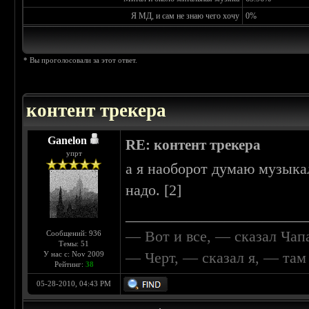
Я МД, и сам не знаю чего хочу
0%
* Вы проголосовали за этот ответ.
контент трекера
Ganelon
RE: контент трекера
упрт
а я наоборот думаю музыка
надо. [2]
________________________
— Вот и все, — сказал Чап
Сообщений: 936
Темы: 51
— Черт, — сказал я, — та
У нас с: Nov 2009
Рейтинг:
38
05-28-2010, 04:43 PM