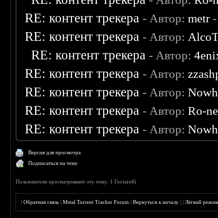
RE: контент трекера
- Автор:
metr
-
RE: контент трекера
- Автор:
AlcoT
RE: контент трекера
- Автор:
4eni
RE: контент трекера
- Автор:
zzash
RE: контент трекера
- Автор:
Nowh
RE: контент трекера
- Автор:
Ro-n
RE: контент трекера
- Автор:
Nowh
Версия для просмотра
Подписаться на тему
Пользователи просматривают эту тему: 1 Гость(ей)
|
Обратная связь
|
Metal Torrent Tracker Forum
|
Вернуться к началу
|
|
Лёгкий режи