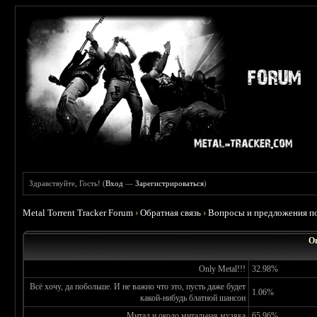
Здравствуйте, Гость! (
Вход
—
Зарегистрироваться
)
Metal Torrent Tracker Forum
›
Обратная связь
›
Вопросы и предложения по
О
Only Metal!!!
32.98%
Всё хочу, да побольше. И не важно что это, пусть даже будет
1.06%
какой-нибудь блатной шансон
Митал и около митальная музяка
65.96%