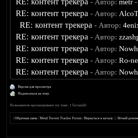
RE: контент трекера
- Автор:
metr
-
RE: контент трекера
- Автор:
AlcoT
RE: контент трекера
- Автор:
4eni
RE: контент трекера
- Автор:
zzash
RE: контент трекера
- Автор:
Nowh
RE: контент трекера
- Автор:
Ro-n
RE: контент трекера
- Автор:
Nowh
Версия для просмотра
Подписаться на тему
Пользователи просматривают эту тему: 1 Гость(ей)
|
Обратная связь
|
Metal Torrent Tracker Forum
|
Вернуться к началу
|
|
Лёгкий режи