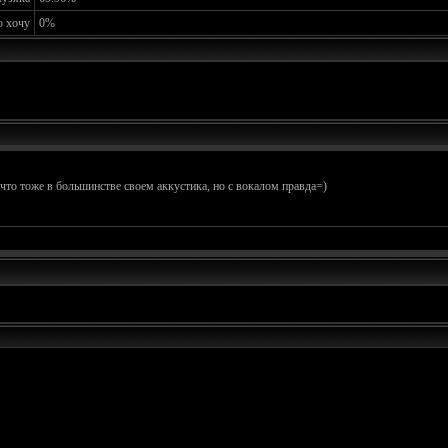
о хочу
0%
о что тоже в большинстве своем аккустика, но с вокалом правда=)