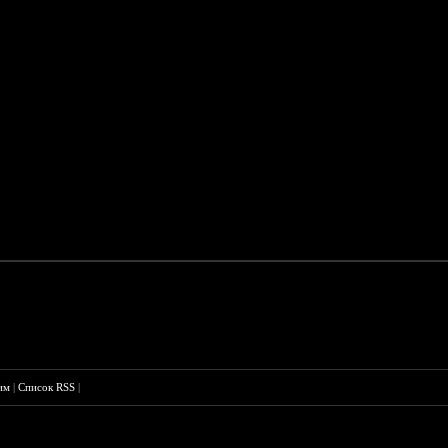
им
|
Список RSS
|