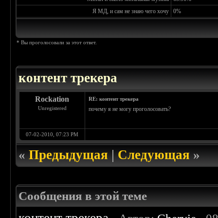
Я МД, и сам не знаю чего хочу
0%
* Вы проголосовали за этот ответ.
контент трекера
Rockation
RE: контент трекера
Unregistered
почему я не могу проголосовать?
07-02-2010, 07:23 PM
«
Предыдущая
|
Следующая
»
Сообщения в этой теме