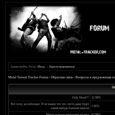
Здравствуйте, Гость! (
Вход
—
Зарегистрироваться
)
Metal Torrent Tracker Forum
›
Обратная связь
›
Вопросы и предложения по
О
Only Metal!!!
32.98%
Всё хочу, да побольше. И не важно что это, пусть даже будет
1.06%
какой-нибудь блатной шансон
Митал и около митальная музяка
65.96%