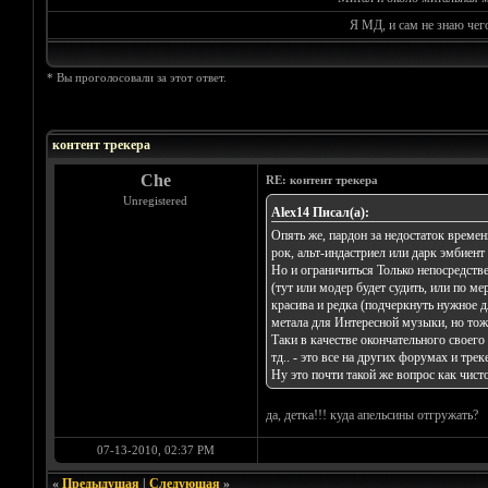
Я МД, и сам не знаю чег
* Вы проголосовали за этот ответ.
Голосов: 0 - Средняя оценка: 0
1
2
3
4
5
контент трекера
Che
RE: контент трекера
Unregistered
Alex14 Писал(а):
Опять же, пардон за недостаток времен
рок, альт-индастриел или дарк эмбиент
Но и ограничиться Только непосредстве
(тут или модер будет судить, или по ме
красива и редка (подчеркнуть нужное д
метала для Интересной музыки, но тож
Таки в качестве окончательного своего
тд.. - это все на других форумах и трек
Ну это почти такой же вопрос как чист
да, детка!!! куда апельсины отгружать?
07-13-2010, 02:37 PM
«
Предыдущая
|
Следующая
»