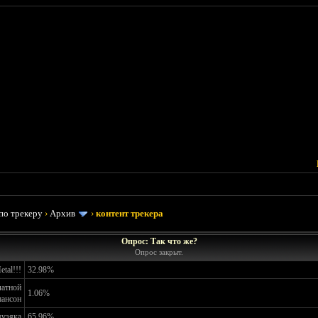
по трекеру
›
Архив
›
контент трекера
Опрос: Так что же?
Опрос закрыт.
tal!!!
32.98%
латной
1.06%
ансон
музяка
65.96%