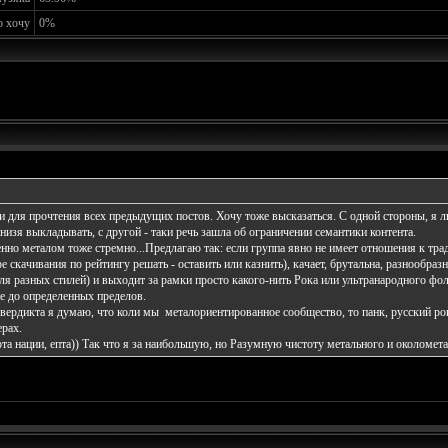
о хочу
0%
и для прочтения всех предыдущих постов. Хочу тоже высказаться. С одной стороны, я л
 низя выкладывать, с другой - таки речь зашла об ограничении семантики контента.
нно металом тоже стремно...Предлагаю так: если группа явно не имеет отношения к тра
ре скачивания по рейтингу решать - оставить или казнить), качает, брутальна, разнообраз
ля разных стилей) и выходит за рамки просто какого-нить Рока или ультранародного фол
е до определенных пределов.
 вердикта я думаю, что коли мы металориентированное сообщество, то панк, русский рок
ерах.
ота нации, епта)) Так что я за наибольшую, но Разумную чистоту метального и околомет