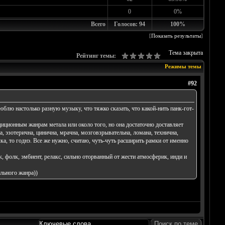
0
0%
Всего
Голосов: 94
100%
[
Показать результаты
]
Тема закрыта
Рейтинг темы:
Режимы темы
#92
юблю настолько разную музыку, что тяжко сказать, что какой-нить панк-гот-
диционным жанрам метала или около того, но она достаточно доставляет
на, эзотерична, цинична, мрачна, мозговзрывательна, ломана, технична,
ка, то годнэ. Все же нужно, считаю, чуть-чуть расширить рамки от именно
, фолк, эмбиент, релакс, сильно оторванный от жести атмосферик, инди и
ального жанра))