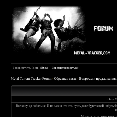
Здравствуйте, Гость! (
Вход
—
Зарегистрироваться
)
Metal Torrent Tracker Forum
›
Обратная связь
›
Вопросы и предложения 
Only Me
Всё хочу, да побольше. И не важно что это, пусть даже будет какой-нибудь б
ш
Митал и около митальная 