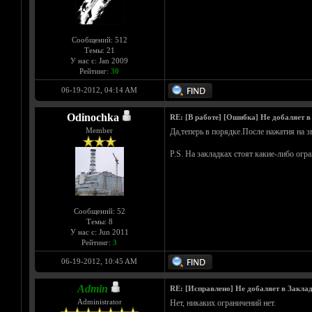
Сообщений: 512
Темы: 21
У нас с: Jan 2009
Рейтинг:
30
06-19-2012, 04:14 AM
Odinochka
RE: [В работе] [Ошибка] Не добаляет в
Member
Да,теперь в порядке.После нажатия на 
P.S. На закладках стоят какие-либо огра
Сообщений: 52
Темы: 8
У нас с: Jun 2011
Рейтинг:
3
06-19-2012, 10:45 AM
Admin
RE: [Исправлено] Не добаляет в Заклад
Administrator
Нет, никаких ограничений нет.