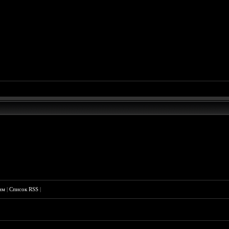
им
|
Список RSS
|