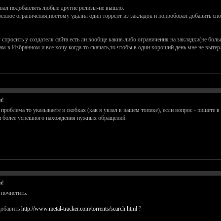
овал подобавлять любые другие релизы-не вышло.
твенное ограничения,поетому удалил один торрент из закладок и попробовал добавить сн
у спросить у создателя сайта есть ли вообще какие-либо ограничения на закладки(не бо
там в Избранном и все хочу когда-то скачать,то чтобы в один хороший день мне не вытерло
и!
 проблема то указываете в скобках (как я укзал в вашем топике), если вопрос - пишете в
и более успешного нахождения нужных обращений.
и!
 почистить.
добавить
http://www.metal-tracker.com/torrents/search.html
?