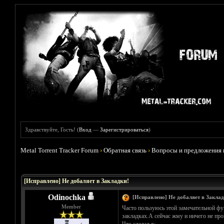
Здравствуйте, Гость! (
Вход
—
Зарегистрироваться
)
Metal Torrent Tracker Forum
›
Обратная связь
›
Вопросы и предложения 
Голосов: 1 - Средняя оценка: 5
1
2
3
4
5
[Исправлено] Не добаляет в Закладки!
Odinochka
[Исправлено] Не добаляет в Заклад
Member
Часто пользуюсь этой замечательной фун
закладках.А сейчас жму и ничего не про
Что сделал я: