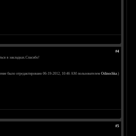
#4
ться в закладках.Спасибо!
ение было отредактировано 06-19-2012, 10:46 AM пользователем
Odinochka
.)
#5