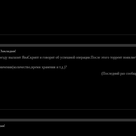
 Закладки!
звезду вылазит ЯваСкрипт и говорит об успешной операции.После этого торрент появляе
ничения(количество,время хранения и т.д.)?
(Последний раз сообщ
ки!