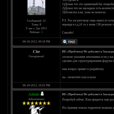
1)Думая что это единичный баг попроб
2)Думал что на закладках есть количес
3)Почистил кэш, тоже не помогло.
P.S. Раз уж разговор сюда зашел,то хоч
Сообщений: 52
переида и т.д.)А то у меня 136 релизов 
Темы: 8
У нас с: Jun 2011
Рейтинг:
3
Спасибо!
06-18-2012, 09:18 PM
Che
RE: (Проблема) Не добаляет в Закладк
Unregistered
согласно указания начальника если у вас
сделано для структурирования форума 
ваш вопрос принят в разработку.
зы - почистите кэш и куки
06-18-2012, 10:01 PM
Admin
RE: (Проблема) Не добаляет в Закладк
Administrator
Попробуй сейчас. Кэш придется ещё раз
На странице поиска торрентов можешь 