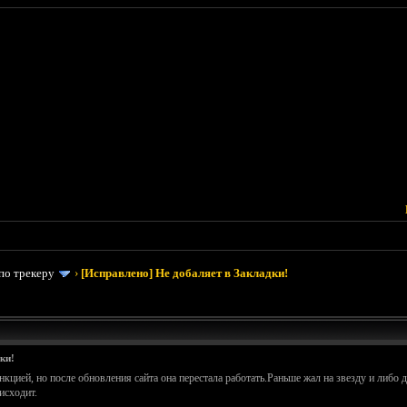
по трекеру
›
[Исправлено] Не добаляет в Закладки!
ки!
кцией, но после обновления сайта она перестала работать.Раньше жал на звезду и либо д
исходит.