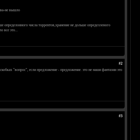
ова-не вышло
льше определонного числа торрентов,хранение не дольше определленого
 все это...
#2
 скобках "вопрос", если предложение - предложение. это не наши фантазии это
#3