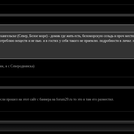
Архангельске (Север, Белое море) - домик где жить есть, беломорскую сельдь и проч мест
отребляю веществ и не пью. и в гостях у себя такого не приемлю. подробности в личке. 
к, я с Северодвинска)
сли прошел на этот сайт с баннера на forum29.ru то это я там его разместил.