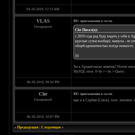
03-16-2010, 12:13 AM
VLAS
RE: приглашения в гости.
Unregistered
Che Писал(а):
с 2010 года рад буду видеть у себя в 
круглые сутки вообще). минусы - не уп
общей адекватностью всегда пожалсто.
)))
Ты в Архангельске живёшь? Почти земля
MySQL error: 0<br /><br />Query:
06-30-2010, 09:34 PM
Che
RE: приглашения в гости.
Unregistered
щас я в Сербии (Севск). хехе. земляки. е
06-30-2010, 10:07 PM
«
Предыдущая
|
Следующая
»