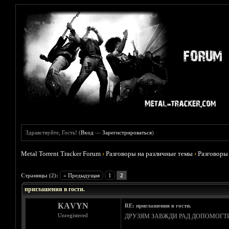
Здравствуйте, Гость! (
Вход
—
Зарегистрироваться
)
Metal Torrent Tracker Forum
›
Разговоры на различные темы
›
Разговоры
Голосов: 0 - Средняя оценка: 0
1
2
3
4
5
Страницы (2):
« Предыдущая
1
2
приглашения в гости.
КАVYN
RE: приглашения в гости.
Unregistered
ДРУЗЯМ ЗАВЖДИ РАД ДОПОМОГТ