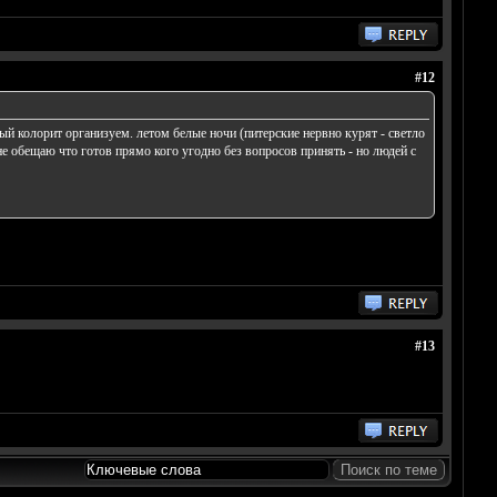
#12
ный колорит организуем. летом белые ночи (питерские нервно курят - светло
не обещаю что готов прямо кого угодно без вопросов принять - но людей с
#13