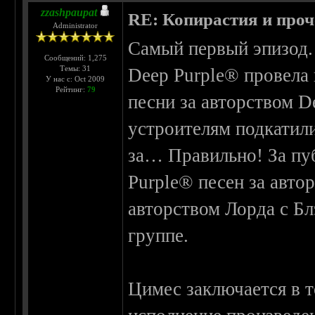
zzashpaupat
RE: Копирастия и проч
Administrator
Самый первый эпизод. 
Сообщений: 1,275
Темы: 31
Deep Purple® провела к
У нас с: Oct 2009
Рейтинг:
79
песни за авторством D
устроителям подкатили
за… Правильно! За пу
Purple® песен за авто
авторством Лорда с Бл
группе.
Цимес заключается в т