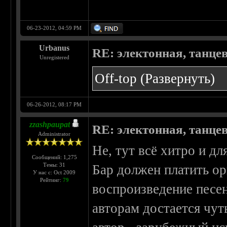
06-23-2012, 04:59 PM
Urbanus
RE: электонная, танце
Unregistered
Off-top
(Развернуть)
06-26-2012, 08:17 PM
zzashpaupat
RE: электонная, танце
Administrator
Не, тут всё хитро и дл
Сообщений: 1,275
Темы: 31
Бар должен платить ор
У нас с: Oct 2009
Рейтинг:
79
воспроизведение песен
авторам достается чут