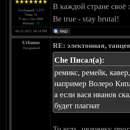
В каждой стране своё 
Сообщений: 1,275
Темы: 31
Be true - stay brutal!
У нас с: Oct 2009
Рейтинг:
79
06-22-2012, 04:14 PM
Urbanus
RE: электонная, танце
Unregistered
Che Писал(а):
ремикс, ремейк, кавер
например Волеро Кипло
а если вася иванов ск
будет плагиат
То есть, человеку прос