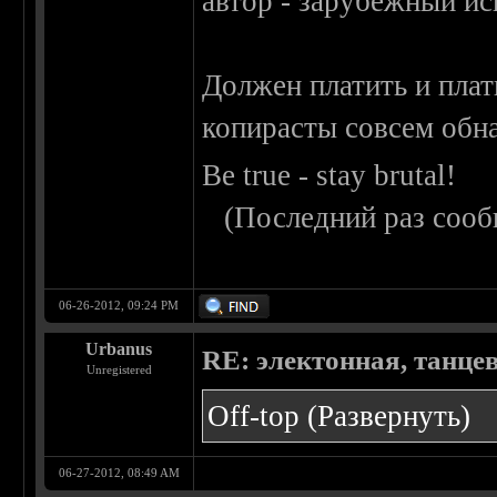
автор - зарубежный ис
Должен платить и плат
копирасты совсем обна
Be true - stay brutal!
(Последний раз сооб
06-26-2012, 09:24 PM
Urbanus
RE: электонная, танце
Unregistered
Off-top
(Развернуть)
06-27-2012, 08:49 AM