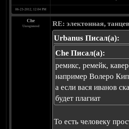
06-23-2012, 12:04 PM
Che
RE: электонная, танце
Unregistered
Urbanus Писал(а):
Che Писал(а):
ремикс, ремейк, кавер
например Волеро Кипл
а если вася иванов ск
будет плагиат
То есть человеку прос