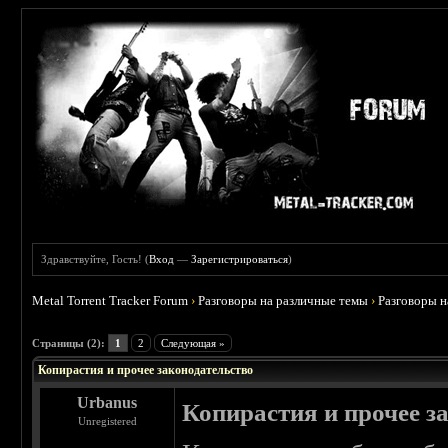
Здравствуйте, Гость! (
Вход
—
Зарегистрироваться
)
Metal Torrent Tracker Forum
›
Разговоры на различные темы
›
Разговоры 
 0
Страницы (2):
1
2
Следующая »
Копирастия и прочее законодательство
Urbanus
Копирастия и прочее з
Unregistered