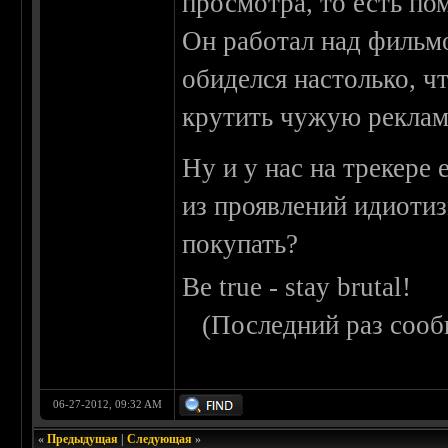
просмотра, то есть п
Он работал над фильмо
обиделся настолько, ч
крутить чужую реклам
Ну и у нас на трекере
из проявлений идиотиз
покупать?
Be true - stay brutal!
(Последний раз сооб
06-27-2012, 09:32 AM
«
Предыдущая
|
Следующая
»