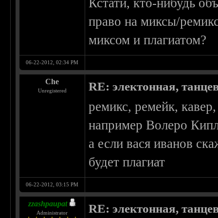
Кстати, кто-нибудь об
право на миксы/ремик
миксом и плагиатом?
06-22-2012, 02:34 PM
Che
RE: электонная, танце
Unregistered
ремикс, ремейк, кавер
например Волеро Кипло
а если вася иванов ска
будет плагиат
06-22-2012, 03:15 PM
zzashpaupat
RE: электонная, танце
Administrator