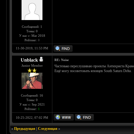
Сообщений: 1
Темы: 0
У нас с: Mar 2018
Рейтинг:
0
11-30-2019, 11:53 PM
Unblack
RE: Noise
Junior Member
Частенько переслушиваю проекты Антихриста Крамера
Ещё могу посоветовать японцев South Saturn Delta.
Сообщений: 16
Темы: 0
У нас с: Sep 2021
Рейтинг:
1
10-25-2022, 07:02 PM
«
Предыдущая
|
Следующая
»