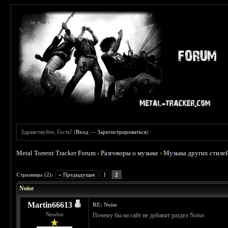
Здравствуйте, Гость! (
Вход
—
Зарегистрироваться
)
Metal Torrent Tracker Forum
›
Разговоры о музыке
›
Музыка других стиле
 0
Страницы (2):
« Предыдущая
1
2
Noise
Martin66613
RE: Noise
Newbie
Почему бы на сайт не добавят раздел Noise.