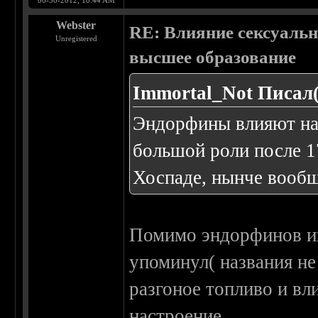
06-30-2012, 10:44 AM
Webster
RE: Влияние сексуальн
Unregistered
высшее образование
Immortal_Not Писал(
Эндорфины влияют на
большой роли после 1
Хоспаде, нынче вообщ
Помимо эндорфинов иг
упоминул( названия не
разгоное топливо и вл
настроение