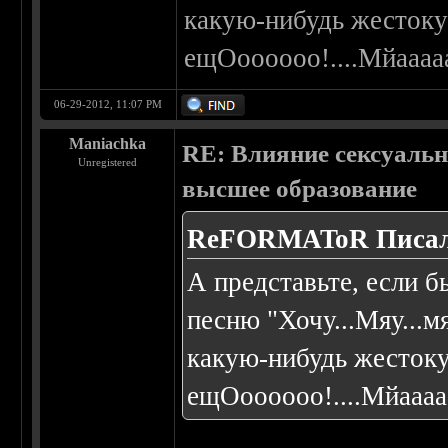
какую-нибудь жестоку
ещОоооооо!....Мйаааа
06-29-2012, 11:07 PM
Maniachka
RE: Влияние сексуальн
Unregistered
высшее образование
ReFORMAToR Писал
А представьте, если б
песню "Хочу...Мяу...мя
какую-нибудь жестоку
ещОоооооо!....Мйааа