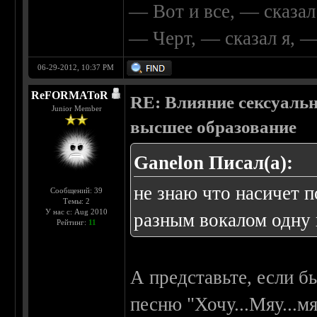
— Вот и все, — сказал
— Черт, — сказал я, 
06-29-2012, 10:37 PM
ReFORMAToR
RE: Влияние сексуальн
Junior Member
высшее образование
Ganelon Писал(а):
не знаю что насичет п
Сообщений: 39
Темы: 2
У нас с: Aug 2010
разным вокалом одну и
Рейтинг:
11
А представьте, если б
песню "Хочу...Мяу...мя