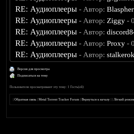
RE: Аудиоплееры
- Автор:
Blaspher
RE: Аудиоплееры
- Автор:
Ziggy
- 
RE: Аудиоплееры
- Автор:
discord8
RE: Аудиоплееры
- Автор:
Proxy
- 
RE: Аудиоплееры
- Автор:
stalkero
Версия для просмотра
Подписаться на тему
Пользователи просматривают эту тему: 1 Гость(ей)
|
Обратная связь
|
Metal Torrent Tracker Forum
|
Вернуться к началу
|
|
Лёгкий режи