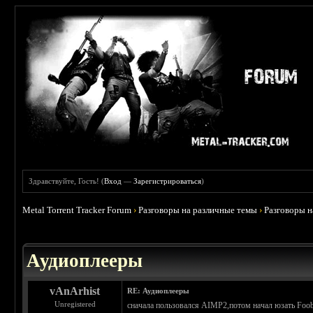
Здравствуйте, Гость! (
Вход
—
Зарегистрироваться
)
Metal Torrent Tracker Forum
›
Разговоры на различные темы
›
Разговоры 
 5
Аудиоплееры
vAnArhist
RE: Аудиоплееры
Unregistered
сначала пользовался AIMP2,потом начал юзать Fooba