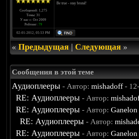
Be true - stay brutal!
Сообщений: 1,275
Темы: 31
У нас с: Oct 2009
Рейтинг:
79
02-01-2012, 05:53 PM
«
Предыдущая
|
Следующая
»
Сообщения в этой теме
Аудиоплееры
- Автор:
mishadoff
- 12
RE: Аудиоплееры
- Автор:
mishado
RE: Аудиоплееры
- Автор:
Ganelon
RE: Аудиоплееры
- Автор:
mishad
RE: Аудиоплееры
- Автор:
Ganelon