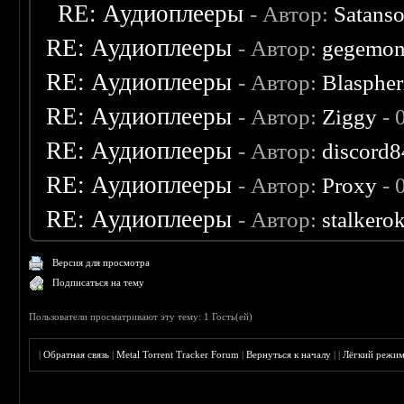
RE: Аудиоплееры
- Автор:
Satanso
RE: Аудиоплееры
- Автор:
gegemo
RE: Аудиоплееры
- Автор:
Blaspher
RE: Аудиоплееры
- Автор:
Ziggy
- 
RE: Аудиоплееры
- Автор:
discord8
RE: Аудиоплееры
- Автор:
Proxy
- 
RE: Аудиоплееры
- Автор:
stalkero
Версия для просмотра
Подписаться на тему
Пользователи просматривают эту тему: 1 Гость(ей)
|
Обратная связь
|
Metal Torrent Tracker Forum
|
Вернуться к началу
|
|
Лёгкий режи