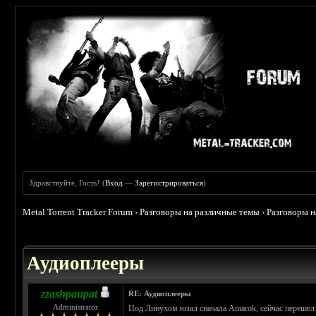
Здравствуйте, Гость! (
Вход
—
Зарегистрироваться
)
Metal Torrent Tracker Forum
›
Разговоры на различные темы
›
Разговоры 
 5
Аудиоплееры
zzashpaupat
RE: Аудиоплееры
Administrator
Под Линухом юзал сначала Amarok, сейчас переше