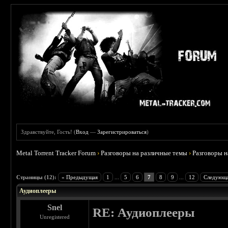
Здравствуйте, Гость! (
Вход
—
Зарегистрироваться
)
Metal Torrent Tracker Forum
›
Разговоры на различные темы
›
Разговоры 
 5
Страницы (12):
« Предыдущая
1
...
5
6
7
8
9
...
12
Следующа
Аудиоплееры
Snel
RE: Аудиоплееры
Unregistered