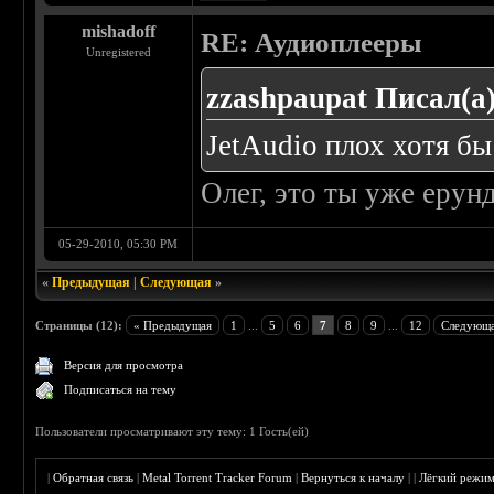
mishadoff
RE: Аудиоплееры
Unregistered
zzashpaupat Писал(а)
JetAudio плох хотя бы
Олег, это ты уже ерун
05-29-2010, 05:30 PM
«
Предыдущая
|
Следующая
»
Страницы (12):
« Предыдущая
1
...
5
6
7
8
9
...
12
Следующа
Версия для просмотра
Подписаться на тему
Пользователи просматривают эту тему: 1 Гость(ей)
|
Обратная связь
|
Metal Torrent Tracker Forum
|
Вернуться к началу
|
|
Лёгкий режи