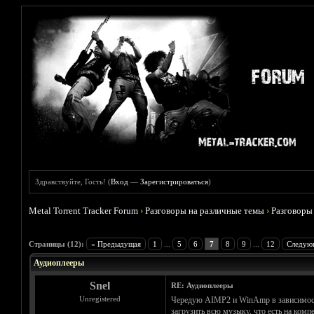
Здравствуйте, Гость! (
Вход
—
Зарегистрироваться
)
Metal Torrent Tracker Forum
›
Разговоры на различные темы
›
Разговоры
Голосов: 1 - Средняя оценка: 5
1
2
3
4
5
Страницы (12):
« Предыдущая
1
...
5
6
7
8
9
...
12
Следую
Аудиоплееры
Snel
RE: Аудиоплееры
Unregistered
Чередую AIMP2 и WinAmp в зависимости 
загрузить всю музыку, что есть на комп