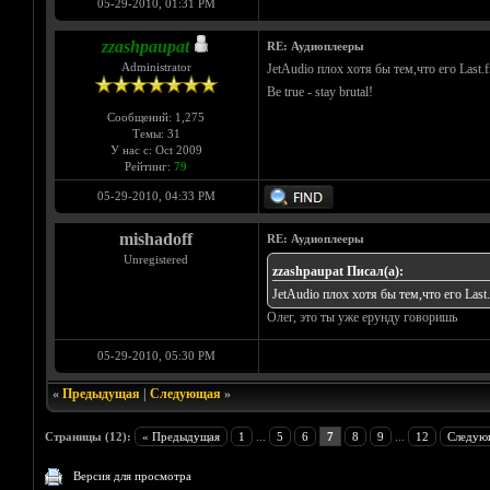
05-29-2010, 01:31 PM
zzashpaupat
RE: Аудиоплееры
Administrator
JetAudio плох хотя бы тем,что его Last
Be true - stay brutal!
Сообщений: 1,275
Темы: 31
У нас с: Oct 2009
Рейтинг:
79
05-29-2010, 04:33 PM
mishadoff
RE: Аудиоплееры
Unregistered
zzashpaupat Писал(а):
JetAudio плох хотя бы тем,что его Last
Олег, это ты уже ерунду говоришь
05-29-2010, 05:30 PM
«
Предыдущая
|
Следующая
»
Страницы (12):
« Предыдущая
1
...
5
6
7
8
9
...
12
Следую
Версия для просмотра