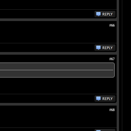
#66
#67
#68