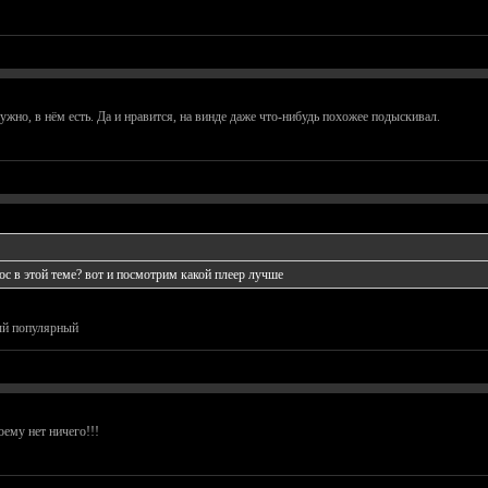
ужно, в нём есть. Да и нравится, на винде даже что-нибудь похожее подыскивал.
рос в этой теме? вот и посмотрим какой плеер лучше
ый популярный
оему нет ничего!!!