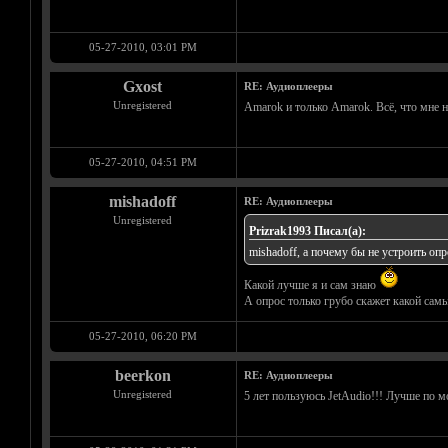
05-27-2010, 03:01 PM
Gxost
RE: Аудиоплееры
Unregistered
Amarok и только Amarok. Всё, что мне н
05-27-2010, 04:51 PM
mishadoff
RE: Аудиоплееры
Unregistered
Prizrak1993 Писал(а):
mishadoff, а почему бы не устроить оп
Какой лучше я и сам знаю
А опрос только грубо скажет какой сам
05-27-2010, 06:20 PM
beerkon
RE: Аудиоплееры
Unregistered
5 лет пользуюсь JetAudio!!! Лучше по м