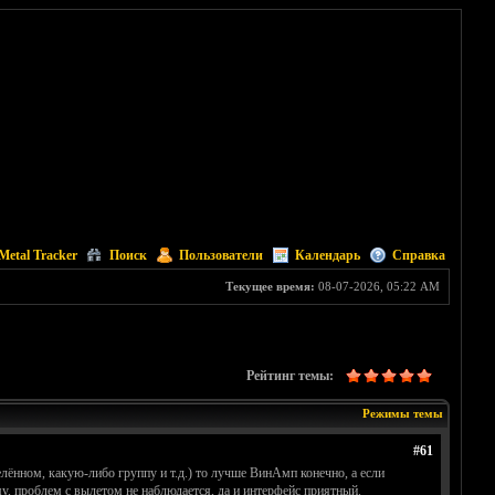
Metal Tracker
Поиск
Пользователи
Календарь
Справка
Текущее время:
08-07-2026, 05:22 AM
Рейтинг темы:
Режимы темы
#61
лённом, какую-либо группу и т.д.) то лучше ВинАмп конечно, а если
у, проблем с вылетом не наблюдается, да и интерфейс приятный.