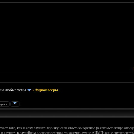
 на любые темы
›
Аудиоплееры
щая »
от того, как я хочу слушать музыку: если что-то конкретное (в каком-то жанре опреде
е и слушать в случайном воспроизведении, то конечно лучше АИМП: он не грузит систем