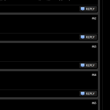
#62
#63
#64
#65