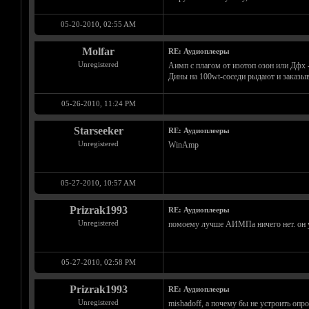
05-20-2010, 02:55 AM
Molfar
RE: Аудиоплееры
Unregistered
Аимп с плагом от изотоп озон или Дфх -
Дины на 100wt-соседи рыдают и заказываю
05-26-2010, 11:24 PM
Starseeker
RE: Аудиоплееры
Unregistered
WinAmp
05-27-2010, 10:57 AM
Prizrak1993
RE: Аудиоплееры
Unregistered
помоему лучше АИМПа ничего нет. он
05-27-2010, 02:58 PM
Prizrak1993
RE: Аудиоплееры
Unregistered
mishadoff, а почему бы не устроить опр