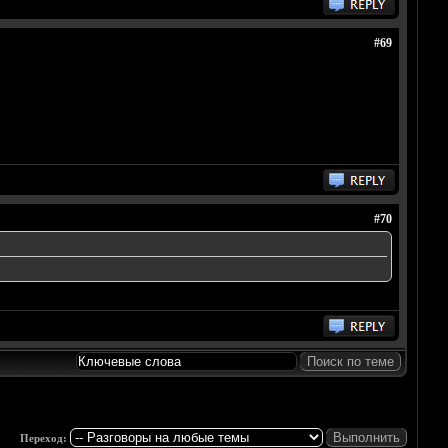
#69
#70
Переход: