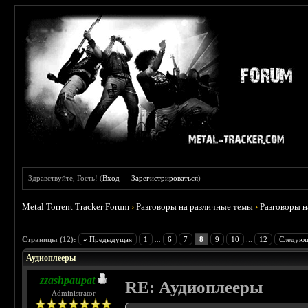
Здравствуйте, Гость! (
Вход
—
Зарегистрироваться
)
Metal Torrent Tracker Forum
›
Разговоры на различные темы
›
Разговоры 
 5
Страницы (12):
« Предыдущая
1
...
6
7
8
9
10
...
12
Следующ
Аудиоплееры
zzashpaupat
RE: Аудиоплееры
Administrator