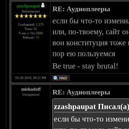
zzashpaupat
RE: Аудиоплееры
Administrator
если бы что-то измени
Сообщений: 1,275
Темы: 31
или, по-твоему, сайт 
У нас с: Oct 2009
Рейтинг:
79
вон конституция тоже 
пор ею пользуемся
Be true - stay brutal!
05-29-2010, 09:21 PM
mishadoff
RE: Аудиоплееры
Unregistered
zzashpaupat Писал(а)
если бы что-то измен