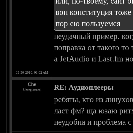
или, по-твоему, сайт 
вон конституция тоже 
пор ею пользуемся
неудачный пример. ко
поправка от такого то 
а JetAudio и Last.fm 
05-30-2010, 01:02 AM
Che
RE: Аудиоплееры
Unregistered
ребяты, кто из линух
ласт фм? ща юзаю ритм
неудобна и проблема 