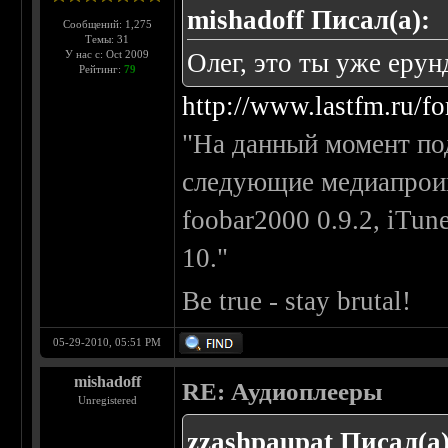
mishadoff Писал(а):
Сообщений: 1,275
Темы: 31
У нас с: Oct 2009
Олег, это ты уже еру
Рейтинг:
79
http://www.lastfm.ru/
"На данный момент п
следующие медиапрои
foobar2000 0.9.2, iTu
10."
Be true - stay brutal!
05-29-2010, 05:51 PM
mishadoff
RE: Аудиоплееры
Unregistered
zzashpaupat Писал(а)