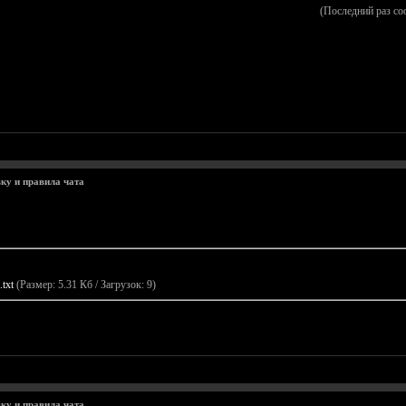
(Последний раз со
ку и правила чата
txt
(Размер: 5.31 Кб / Загрузок: 9)
ку и правила чата