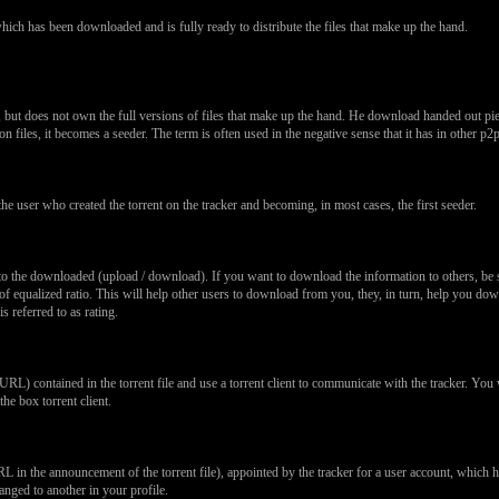
 which has been downloaded and is fully ready to distribute the files that make up the hand.
ng, but does not own the full versions of files that make up the hand. He download handed out pi
files, it becomes a seeder. The term is often used in the negative sense that it has in other p
, the user who created the torrent on the tracker and becoming, in most cases, the first seeder.
 to the downloaded (upload / download). If you want to download the information to others, be su
atio of equalized ratio. This will help other users to download from you, they, in turn, help you d
is referred to as rating.
URL) contained in the torrent file and use a torrent client to communicate with the tracker. You wi
he box torrent client.
 in the announcement of the torrent file), appointed by the tracker for a user account, which hel
anged to another in your profile.