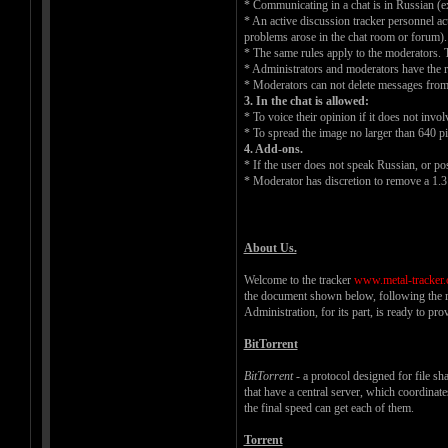
* Communicating in a chat is in Russian (e
* An active discussion tracker personnel ac
problems arose in the chat room or forum). 
* The same rules apply to the moderators. T
* Administrators and moderators have the ri
* Moderators can not delete messages from u
3. In the chat is allowed:
* To voice their opinion if it does not involv
* To spread the image no larger than 640 pi
4. Add-ons.
* If the user does not speak Russian, or po
* Moderator has discretion to remove a 1.3
About Us.
Welcome to the tracker
www.metal-tracker
the document shown below, following the re
Administration, for its part, is ready to p
BitTorrent
BitTorrent
- a protocol designed for file sh
that have a central server, which coordinates
the final speed can get each of them.
Torrent