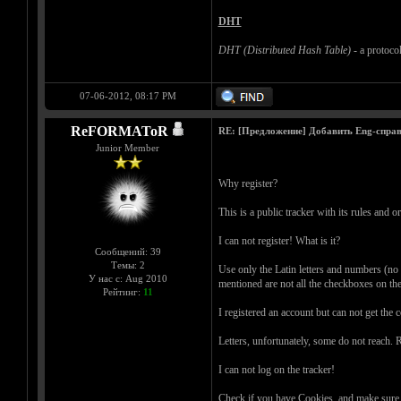
DHT
DHT (Distributed Hash Table)
- a protocol
07-06-2012, 08:17 PM
ReFORMAToR
RE: [Предложение] Добавить Eng-справ
Junior Member
Why register?
This is a public tracker with its rules and o
I can not register! What is it?
Сообщений: 39
Темы: 2
Use only the Latin letters and numbers (no s
У нас с: Aug 2010
mentioned are not all the checkboxes on the
Рейтинг:
11
I registered an account but can not get the 
Letters, unfortunately, some do not reach. R
I can not log on the tracker!
Check if you have Cookies, and make sure th