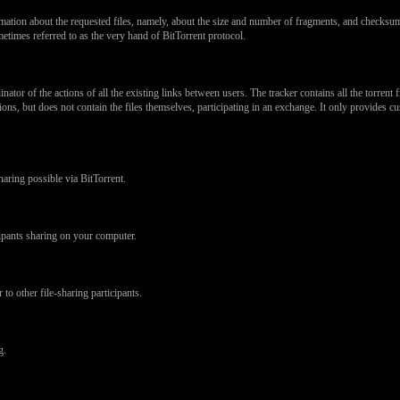
formation about the requested files, namely, about the size and number of fragments, and checksu
ometimes referred to as the very hand of BitTorrent protocol.
inator of the actions of all the existing links between users. The tracker contains all the torre
ns, but does not contain the files themselves, participating in an exchange. It only provides cust
haring possible via BitTorrent.
ipants sharing on your computer.
to other file-sharing participants.
g.