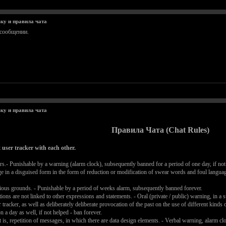
ку и правила чата
 сообщении.
ку и правила чата
Правила Чата (Chat Rules)
 user tracker with each other.
rs.- Punishable by a warning (alarm clock), subsequently banned for a period of one day, if not 
e in a disguised form in the form of reduction or modification of swear words and foul language
eligious grounds. - Punishable by a period of weeks alarm, subsequently banned forever.
ons are not linked to other expressions and statements. - Oral (private / public) warning, in a s
racker, as well as deliberately deliberate provocation of the past on the use of different kinds of
 a day as well, if not helped - ban forever.
, repetition of messages, in which there are data design elements. - Verbal warning, alarm clo