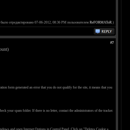
 было отредактировано 07-06-2012, 08:36 PM пользователем
ReFORMAToR
.)
#7
ount)
tion form generated an error that you do not qualify for the site, it means that you
ck your spam folder. If there is no letter, contact the administrators of the tracker.
 windows and open Internet Options in Control Panel. Click on "Delete« Cookie ».