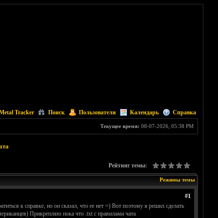
Metal Tracker
Поиск
Пользователи
Календарь
Справка
Текущее время:
08-07-2026, 05:38 PM
ата
Рейтинг темы:
Режимы темы
#1
титься к справке, но он сказал, что ее нет =) Вот поэтому я решил сделать
мериканцев) Прикрепляю пока что .txt с правилами чата