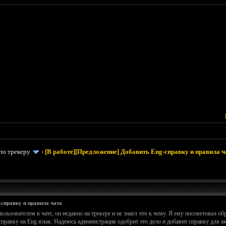
по трекеру
›
[В работе][Предложение] Добавить Eng-справку и правила ч
-справку и правила чата
ьзователем в чате, он недавно на трекере и не знаел что к чему. Я ему посоветовал обра
 справку на Eng язык. Надеюсь администрация одобрит это дело и добавит справку для а