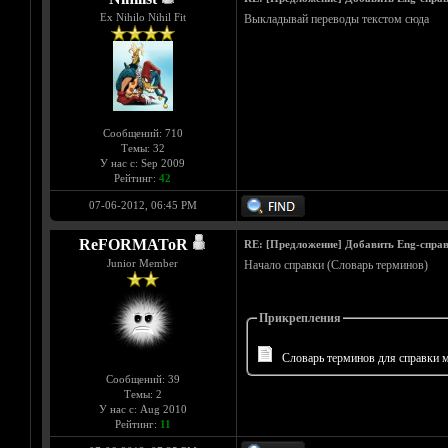
Ex Nihilo Nihil Fit
Выкладывай переводы текстом сюда
Сообщений: 710
Темы: 32
У нас с: Sep 2009
Рейтинг:
42
07-06-2012, 06:45 PM
ReFORMAToR
RE: [Предложение] Добавить Eng-справ
Junior Member
Начало справки (Словарь терминов)
Прикрепления
Словарь терминов для справки м
Сообщений: 39
Темы: 2
У нас с: Aug 2010
Рейтинг:
11