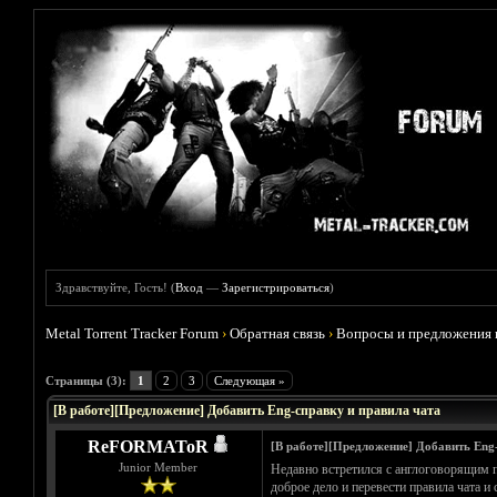
Здравствуйте, Гость! (
Вход
—
Зарегистрироваться
)
Metal Torrent Tracker Forum
›
Обратная связь
›
Вопросы и предложения 
Голосов: 0 - Средняя оценка: 0
1
2
3
4
5
Страницы (3):
1
2
3
Следующая »
[В работе][Предложение] Добавить Eng-справку и правила чата
ReFORMAToR
[В работе][Предложение] Добавить Eng
Junior Member
Недавно встретился с англоговорящим пол
доброе дело и перевести правила чата и