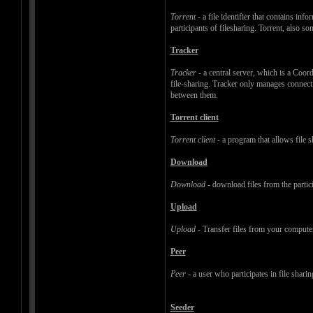
Torrent
- a file identifier that contains in
participants of filesharing. Torrent, also s
Tracker
Tracker
- a central server, which is a Coord
file-sharing. Tracker only manages connectio
between them.
Torrent client
Torrent client
- a program that allows file s
Download
Download
- download files from the partic
Upload
Upload
- Transfer files from your computer 
Peer
Peer
- a user who participates in file sharin
Seeder