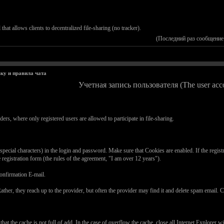
 that allows clients to decentralized file-sharing (no tracker).
(Последний раз сообщение
ку и правила чата
Учетная запись пользователя (The user acc
rders, where only registered users are allowed to participate in file-sharing.
pecial characters) in the login and password. Make sure that Cookies are enabled. If the registra
 registration form (the rules of the agreement, "I am over 12 years").
confirmation E-mail.
ather, they reach up to the provider, but often the provider may find it and delete spam email. Che
at the cache is not full of add. In the case of overflow the cache, close all Internet Explorer