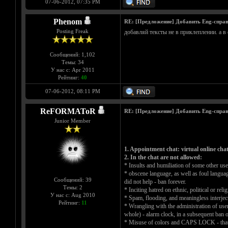
07-06-2012, 07:35 PM
Phenom
RE: [Предложение] Добавить Eng-справ
Posting Freak
добавляй тексты не в приклеплении. а в
Сообщений: 1,102
Темы: 34
У нас с: Apr 2011
Рейтинг:
40
07-06-2012, 08:11 PM
ReFORMAToR
RE: [Предложение] Добавить Eng-справ
Junior Member
1. Appointment chat: virtual online chat
2. In the chat are not allowed:
* Insults and humiliation of some other use
* obscene language, as well as foul languag
Сообщений: 39
did not help - ban forever.
Темы: 2
* Inciting hatred on ethnic, political or r
У нас с: Aug 2010
* Spam, flooding, and meaningless interjecti
Рейтинг:
11
* Wrangling with the administration of user t
whole) - alarm clock, in a subsequent ban on
* Misuse of colors and CAPS LOCK - that is