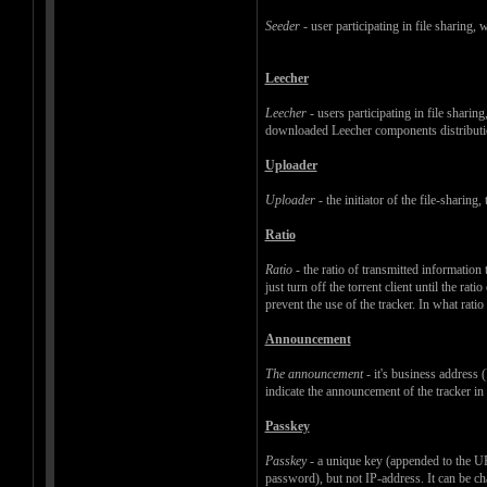
Seeder
- user participating in file sharing,
Leecher
Leecher
- users participating in file shari
downloaded Leecher components distribution 
Uploader
Uploader
- the initiator of the file-sharing
Ratio
Ratio
- the ratio of transmitted information
just turn off the torrent client until the r
prevent the use of the tracker. In what ratio 
Announcement
The announcement
- it's business address (
indicate the announcement of the tracker in t
Passkey
Passkey
- a unique key (appended to the URL
password), but not IP-address. It can be ch