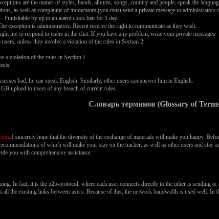
xceptions are the names of styles, bands, albums, songs, country and people, speak the language
tions, as well as complaints of moderators (you must send a private message to administrators or
- Punishable by up to an alarm clock ban for 1 day.
he exception is administrators. Recent reserve the right to communicate as they wish.
ght not to respond to users in the chat. If you have any problem, write your private messages
sers, unless they involve a violation of the rules in Section 2
e a violation of the rules in Section 2.
xels.
ssesses bad, he can speak English. Similarly, other users can answer him in English.
 GB upload to users of any breach of current rules.
Словарь терминов (Glossary of Terms
.com
. I sincerely hope that the diversity of the exchange of materials will make you happy. Befo
commendations of which will make your stay on the tracker, as well as other users and stay a
rovide you with comprehensive assistance.
aring. In fact, it is the p2p-protocol, where each user connects directly to the other is sending 
 all the existing links between users. Because of this, the network bandwidth is used well. In thi