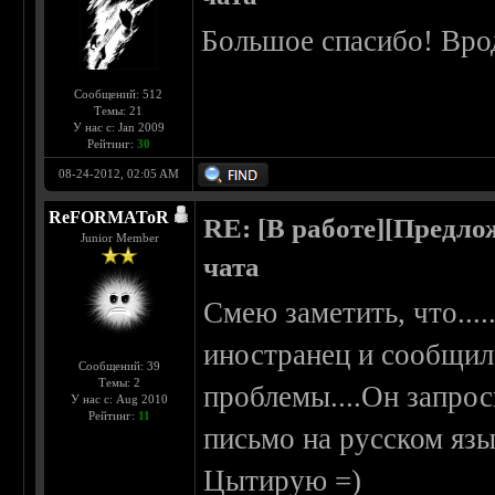
Большое спасибо! Врод
Сообщений: 512
Темы: 21
У нас с: Jan 2009
Рейтинг:
30
08-24-2012, 02:05 AM
ReFORMAToR
RE: [В работе][Предло
Junior Member
чата
Смею заметить, что...
иностранец и сообщил,
Сообщений: 39
Темы: 2
проблемы....Он запро
У нас с: Aug 2010
Рейтинг:
11
письмо на русском язы
Цытирую =)