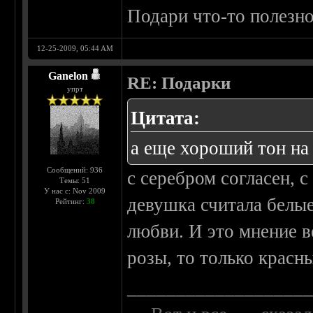
Подари что-то полезно
12-25-2009, 05:44 AM
Ganelon
RE: Подарки
упрт
Цитата:
а еще хороший тон на 
Сообщений: 936
с серебром согласен, 
Темы: 51
У нас с: Nov 2009
девушка считала белы
Рейтинг:
38
любви. И это мнение в
розы, то только красн
__________________