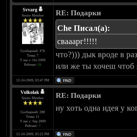
Svvarg
RE: Подарки
Senior Member
Che Писал(а):
свааарг!!!!!
Сообщений: 476
что?))) дык вроде в р
Темы: 7
У нас с: Oct 2009
или же ты хочеш чтоб 
Рейтинг:
11
12-24-2009, 03:47 PM
Volkolak
RE: Подарки
Senior Member
ну хоть одна идея у ког
Сообщений: 288
Темы: 11
У нас с: Sep 2009
Рейтинг:
7
12-24-2009, 05:22 PM