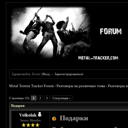
Здравствуйте, Гость! (
Вход
—
Зарегистрироваться
)
Metal Torrent Tracker Forum
›
Разговоры на различные темы
›
Разговоры 
 0
Страницы (3):
1
2
3
Следующая »
Подарки
Volkolak
Подарки
Senior Member