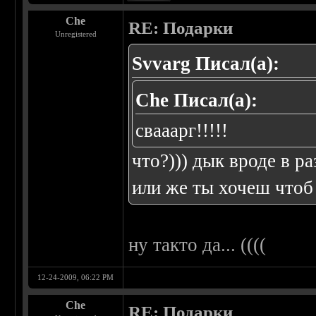
Che
RE: Подарки
Unregistered
Svvarg Писал(а):
Che Писал(а):
свааарг!!!!!
что?))) дык вроде в р
или же ты хочеш чтоб
ну такто да... ((((
12-24-2009, 06:22 PM
Che
RE: Подарки