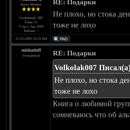
RE: Подарки
Senior Member
Не плохо, но стока де
Сообщений: 288
Темы: 11
тоже не лохо
У нас с: Sep 2009
Рейтинг:
7
12-25-2009, 05:25 AM
mishadoff
RE: Подарки
Unregistered
Volkolak007 Писал(а)
Не плохо, но стока де
тоже не лохо
Книга о любимой групп
сомневаюсь что об аль