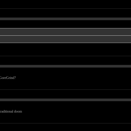
 GoreGrind?
raditional doom