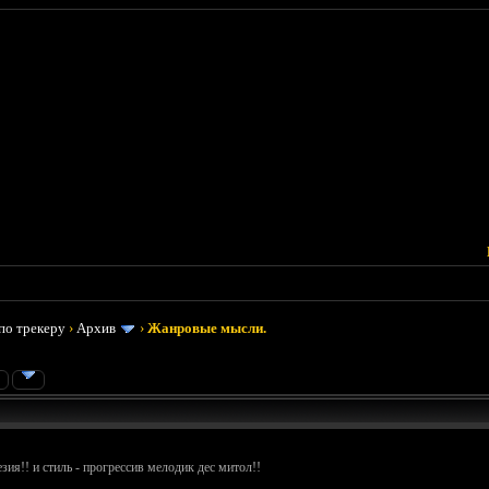
по трекеру
›
Архив
›
Жанровые мысли.
»
зия!! и стиль - прогрессив мелодик дес митол!!