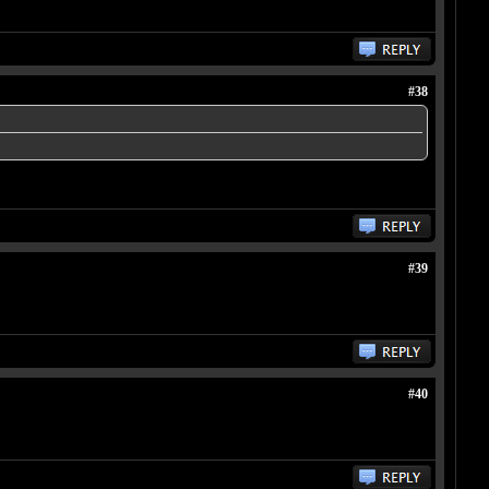
#38
#39
#40