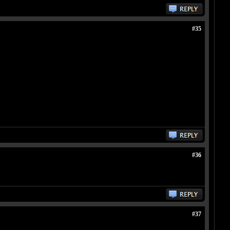
#35
#36
#37