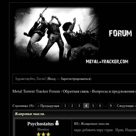
Здравствуйте, Гость! (
Вход
—
Зарегистрироваться
)
Metal Torrent Tracker Forum
›
Обратная связь
›
Вопросы и предложения 
Голосов: 0 - Средняя оценка: 0
1
2
3
4
5
Страницы (9):
« Предыдущая
1
2
3
4
5
6
...
9
Следующая 
Жанровые мысли.
Psychostatus
RE: Жанровые мысли.
Member
надо добавить пару стран : Иран, Индоне