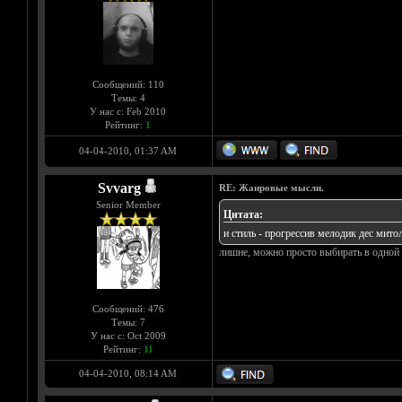
Сообщений: 110
Темы: 4
У нас с: Feb 2010
Рейтинг:
1
04-04-2010, 01:37 AM
Svvarg
RE: Жанровые мысли.
Senior Member
Цитата:
и стиль - прогрессив мелодик дес митол
лишне, можно просто выбирать в одной 
Сообщений: 476
Темы: 7
У нас с: Oct 2009
Рейтинг:
11
04-04-2010, 08:14 AM