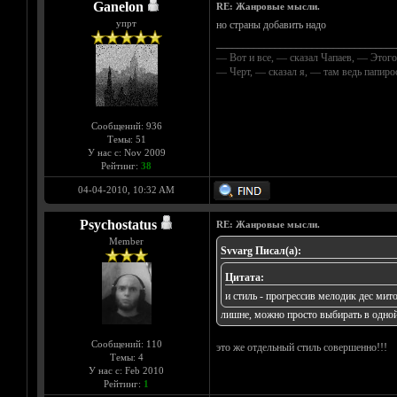
Ganelon
RE: Жанровые мысли.
упрт
но страны добавить надо
__________________________________
— Вот и все, — сказал Чапаев, — Этого
— Черт, — сказал я, — там ведь папир
Сообщений: 936
Темы: 51
У нас с: Nov 2009
Рейтинг:
38
04-04-2010, 10:32 AM
Psychostatus
RE: Жанровые мысли.
Member
Svvarg Писал(а):
Цитата:
и стиль - прогрессив мелодик дес мито
лишне, можно просто выбирать в одной
Сообщений: 110
это же отдельный стиль совершенно!!!
Темы: 4
У нас с: Feb 2010
Рейтинг:
1