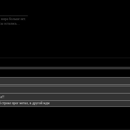
________________
 мира больше нет.
осы остались…
л!!
 строке прог метал, в другой мдм