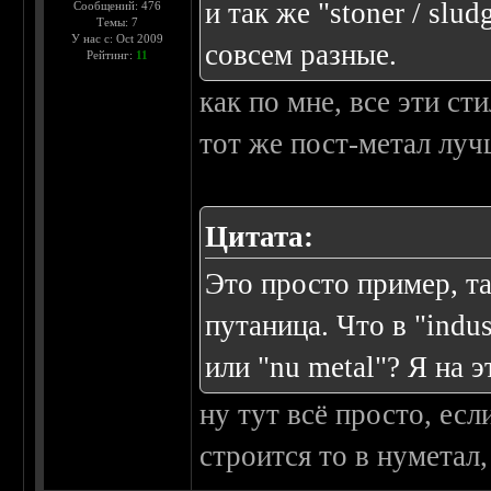
и так же "stoner / slu
Сообщений: 476
Темы: 7
У нас с: Oct 2009
совсем разные.
Рейтинг:
11
как по мне, все эти ст
тот же пост-метал луч
Цитата:
Это просто пример, та
путаница. Что в "indust
или "nu metal"? Я на 
ну тут всё просто, есл
строится то в нуметал