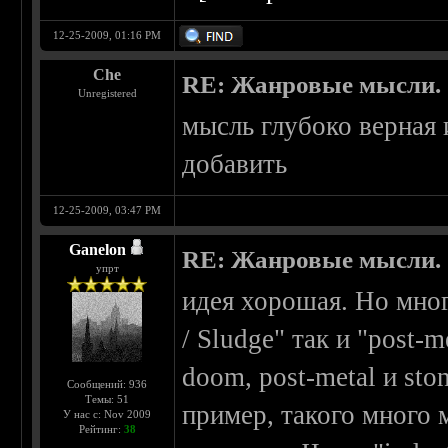
12-25-2009, 01:16 PM
Che
RE: Жанровые мысли.
Unregistered
мысль глубоко верная 
добавить
12-25-2009, 03:47 PM
Ganelon
RE: Жанровые мысли.
упрт
идея хорошая. Но мно
/ Sludge" так и "post-me
doom, post-metal и sto
Сообщений: 936
Темы: 51
пример, такого много 
У нас с: Nov 2009
Рейтинг:
38