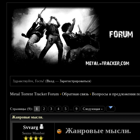
Здравствуйте, Гость! (
Вход
—
Зарегистрироваться
)
Metal Torrent Tracker Forum
›
Обратная связь
›
Вопросы и предложения по
 0
Страницы (9):
1
2
3
4
5
...
9
Следующая »
Жанровые мысли.
Svvarg
Жанровые мысли.
Senior Member