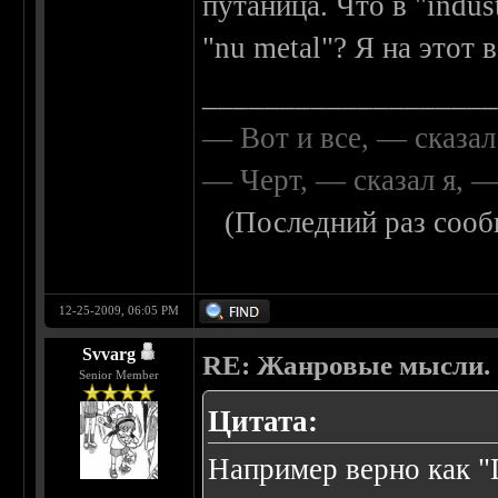
путаница. Что в "indust
"nu metal"? Я на этот 
__________________
— Вот и все, — сказал
— Черт, — сказал я, 
(Последний раз сооб
12-25-2009, 06:05 PM
Svvarg
RE: Жанровые мысли.
Senior Member
Цитата:
Например верно как "D