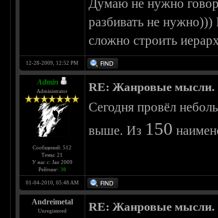
Думаю не нужно говори
разбивать не нужно))) 
сложно строить иерар
12-28-2009, 12:52 PM
Admin
RE: Жанровые мысли.
Administrator
Сегодня провёл небол
150
выше. Из
наимен
Сообщений: 512
Темы: 21
У нас с: Jan 2009
Рейтинг:
30
01-04-2010, 05:48 AM
Andreimetal
RE: Жанровые мысли.
Unregistered