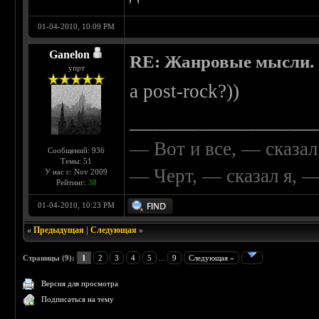
01-04-2010, 10:09 PM
Ganelon
RE: Жанровые мысли.
упрт
а post-rock?))
__________________
— Вот и все, — сказал
Сообщений: 936
Темы: 51
— Черт, — сказал я, 
У нас с: Nov 2009
Рейтинг:
38
01-04-2010, 10:23 PM
«
Предыдущая
|
Следующая
»
Страницы (9):
1
2
3
4
5
...
9
Следующая »
Версия для просмотра
Подписаться на тему