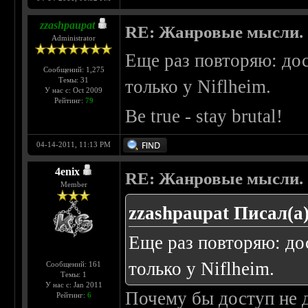
zzashpaupat
RE: Жанровые мысли.
Administrator
Еще раз повторяю: до
Сообщений: 1,275
Темы: 31
только у Niflheim.
У нас с: Oct 2009
Рейтинг:
79
Be true - stay brutal!
04-14-2011, 11:13 PM
4enix
RE: Жанровые мысли.
Member
zzashpaupat Писал(а)
Еще раз повторяю: до
только у Niflheim.
Сообщений: 161
Темы: 1
У нас с: Jan 2011
Почему бы доступ не 
Рейтинг:
6