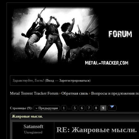
Здравствуйте, Гость! (
Вход
—
Зарегистрироваться
)
Metal Torrent Tracker Forum
›
Обратная связь
›
Вопросы и предложения по
 0
Страницы (9):
« Предыдущая
1
...
5
6
7
8
9
Жанровые мысли.
Satansoft
RE: Жанровые мысли.
Unregistered