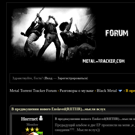
Здравствуйте, Гость! (
Вход
—
Зарегистрироваться
)
Metal Torrent Tracker Forum
›
Разговоры о музыке
›
Black Metal
›
В пр
 5
В предвкушении нового Enslaved(RIITIIR)...мысли вслух
Horrnet
В предвкушении нового Enslaved(RIITIIR)...мысли 
Member
Предыдущий альбом и две EP произвели на меня ,и ,
ожидания???...Мысли вслух))