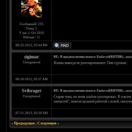
Сообщений: 235
Темы: 1
У нас с: Oct 2010
Рейтинг:
32
08-25-2012, 03:44 PM
sigimar
RE: В предвкушении нового Enslaved(RIITIIR)...мы
Unregistered
Воины никогда не разочаровывают. Они суровые.
08-26-2012, 05:57 AM
Svibrager
RE: В предвкушении нового Enslaved(RIITIIR)...мы
Unregistered
Старая тема, но меня альбом разочаровал. Я совсем
запчастей", нежели цельной работой с ясной, связую
07-11-2013, 03:50 AM
«
Предыдущая
|
Следующая
»