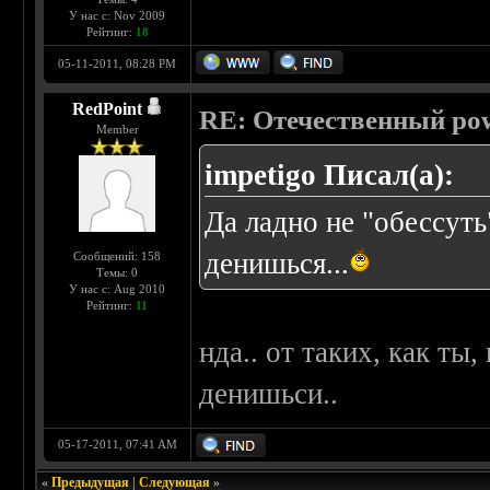
У нас с: Nov 2009
Рейтинг:
18
05-11-2011, 08:28 PM
RedPoint
RE: Отечественный pow
Member
impetigo Писал(а):
Да ладно не "обессуть
денишься...
Сообщений: 158
Темы: 0
У нас с: Aug 2010
Рейтинг:
11
нда.. от таких, как ты
денишьси..
05-17-2011, 07:41 AM
«
Предыдущая
|
Следующая
»