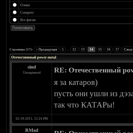
Ольви
Conquest
Все фигня
 3.75
Страницы (17):
« Предыдущая
1
...
12
13
14
15
16
17
Следу
Отечественный power-metal
sind
RE: Отечественный pow
Unregistered
я за катаров)
пусть они ушли из дэз
так что КАТАРы!
02-19-2011, 12:24 PM
RMad