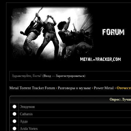
Здравствуйте, Гость! (
Вход
—
Зарегистрироваться
)
Metal Torrent Tracker Forum
›
Разговоры о музыке
›
Power Metal
›
Отечест
Опрос: Лучш
Эпидемия
Catharsis
Арда
Arida Vortex