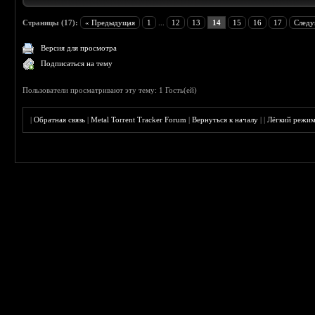
Страницы (17):
« Предыдущая
1
...
12
13
14
15
16
17
Следу
Версия для просмотра
Подписаться на тему
Пользователи просматривают эту тему: 1 Гость(ей)
|
Обратная связь
|
Metal Torrent Tracker Forum
|
Вернуться к началу
|
|
Лёгкий режи