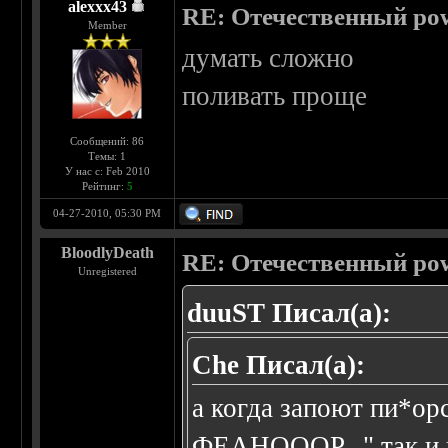
alexxx43
RE: Отечественный pow
Member
думать сложно
поливать проще
Сообщений: 86
Темы: 1
У нас с: Feb 2010
Рейтинг:
5
04-27-2010, 05:30 PM
BloodlyDeath
RE: Отечественный pow
Unregistered
duuST Писал(а):
Che Писал(а):
а когда запоют пи*о
ФЕАНОООР..." так и 