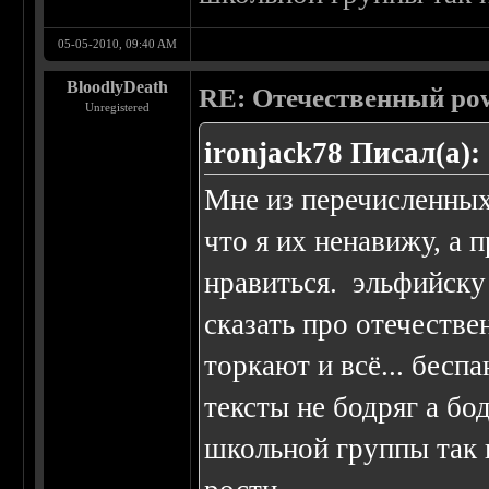
05-05-2010, 09:40 AM
BloodlyDeath
RE: Отечественный pow
Unregistered
ironjack78 Писал(а):
Мне из перечисленных
что я их ненавижу, а 
нравиться. эльфийску
сказать про отечеств
торкают и всё... беспа
тексты не бодряг а бо
школьной группы так и