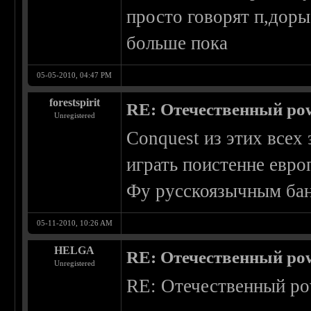
просто говорят п,доры
больше пока
05-05-2010, 04:47 PM
forestspirit
RE: Отечественный pow
Unregistered
Conquest из этих всех 
играть поистенне евро
Фу русскоязычным банд
05-11-2010, 10:26 AM
HELGA
RE: Отечественный pow
Unregistered
RE: Отечественный po