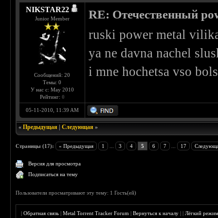
NIKSTAR22
RE: Отечественный pow
Junior Member
ruski power metal vilik
ya ne davna nachel slus
i mne hochetsa vso bols
Сообщений: 20
Темы: 0
У нас с: May 2010
Рейтинг:
0
05-11-2010, 11:39 AM
«
Предыдущая
|
Следующая
»
Страницы (17):
« Предыдущая
1
...
3
4
5
6
7
...
17
Следующа
Версия для просмотра
Подписаться на тему
Пользователи просматривают эту тему: 1 Гость(ей)
|
Обратная связь
|
Metal Torrent Tracker Forum
|
Вернуться к началу
|
|
Лёгкий режи