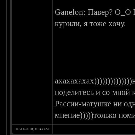
Ganelon: Павер? О_О 
курили, я тоже хочу.
ахахахахах))))))))))))))
поделитесь и со мной к
Рассии-матушке ни од
мнение)))))только пом
05-11-2010, 10:33 AM