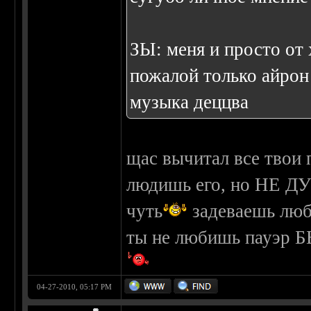
ЗЫ: меня и просто от 
пожалой только айрон
музыка деццва
щас вычитал все твои 
людишь его, но НЕ Д
чуть
задеваешь люби
ты не любишь пауэр Б
04-27-2010, 05:17 PM