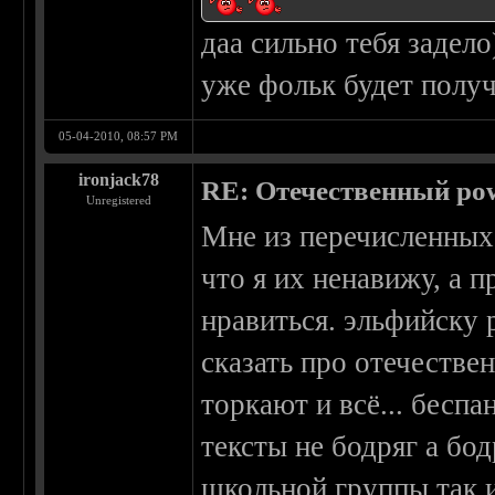
даа сильно тебя задело
уже фольк будет получ
05-04-2010, 08:57 PM
ironjack78
RE: Отечественный pow
Unregistered
Мне из перечисленных 
что я их ненавижу, а п
нравиться. эльфийску 
сказать про отечестве
торкают и всё... беспа
тексты не бодряг а бо
школьной группы так и 