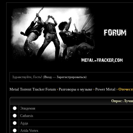
Здравствуйте, Гость! (
Вход
—
Зарегистрироваться
)
Metal Torrent Tracker Forum
›
Разговоры о музыке
›
Power Metal
›
Отечест
Опрос: Лучш
Эпидемия
Catharsis
Арда
Arida Vortex