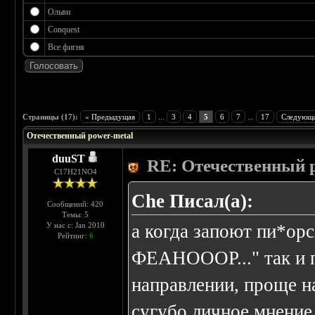
Ольви
Conquest
Все фигня
 3.75
Страницы (17):
« Предыдущая
1
...
3
4
5
6
7
...
17
Следующа
Отечественный power-metal
duuST
RE: Отечественный 
С17H21NO4
Che Писал(а):
Сообщений: 420
Темы: 5
У нас с: Jan 2010
а когда запоют пи*о
Рейтинг:
6
ФЕАНОООР..." так и п
направлении, проще на
сугубо личное мнение