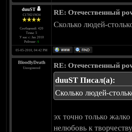
duuST
RE: Отечественный pow
С17H21NO4
Сколько людей-столько
Сообщений: 420
Темы: 5
У нас с: Jan 2010
Рейтинг:
6
05-05-2010, 04:42 PM
BloodlyDeath
RE: Отечественный pow
Unregistered
duuST Писал(а):
Сколько людей-стольк
эх точно только жалко
нелюбовь к творчеству