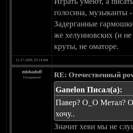
Играть умеют, а писать
голосина, музыканты -
Задерганные гармошки
же хелуиновских (и не
круты, не оматоре.
12-27-2009, 03:14 AM
mishadoff
RE: Отечественный pow
Unregistered
Ganelon Писал(а):
Павер? О_О Метал? О_
хочу..
Значит хеви мы не слу