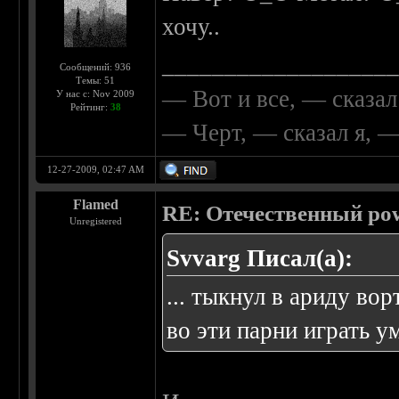
хочу..
__________________
Сообщений: 936
Темы: 51
— Вот и все, — сказал
У нас с: Nov 2009
Рейтинг:
38
— Черт, — сказал я, 
12-27-2009, 02:47 AM
Flamed
RE: Отечественный pow
Unregistered
Svvarg Писал(а):
... тыкнул в ариду вор
во эти парни играть 