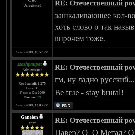
RE: Отечественный pow
Unregistered
зашкаливающее кол-во 
хоть слово о так назы
впрочем тоже.
12-26-2009, 10:57 PM
zzashpaupat
RE: Отечественный pow
Administrator
гм, ну ладно русский.
Сообщений: 1,275
Темы: 31
Be true - stay brutal!
У нас с: Oct 2009
Рейтинг:
79
12-26-2009, 11:03 PM
Ganelon
RE: Отечественный pow
упрт
Павер? О_О Метал? О_