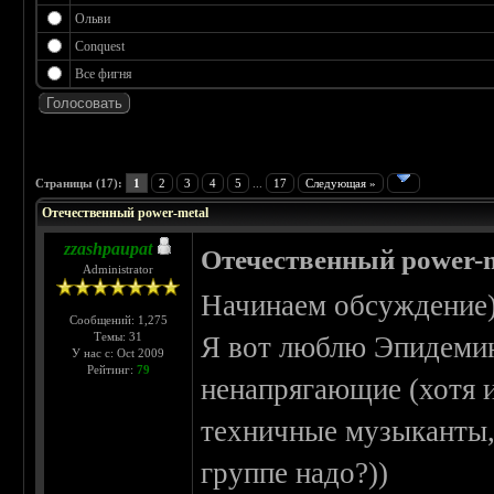
Ольви
Conquest
Все фигня
 3.75
Страницы (17):
1
2
3
4
5
...
17
Следующая »
Отечественный power-metal
zzashpaupat
Отечественный power-m
Administrator
Начинаем обсуждение
Сообщений: 1,275
Темы: 31
Я вот люблю Эпидемию
У нас с: Oct 2009
Рейтинг:
79
ненапрягающие (хотя и
техничные музыканты,
группе надо?))