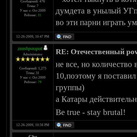
Сообщений: 476
Темы: 7
думдета в унылый УГпо
У нас с: Oct 2009
Рейтинг:
11
во эти парни играть 
12-26-2009, 10:47 PM
zzashpaupat
RE: Отечественный pow
Administrator
не все, но количество
Сообщений: 1,275
Темы: 31
10,поэтому я поставил
У нас с: Oct 2009
Рейтинг:
79
группы)
а Катары действительн
Be true - stay brutal!
12-26-2009, 10:56 PM
Che