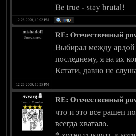
Be true - stay brutal!
12-26-2009, 10:02 PM
mishadoff
RE: Отечественный pow
Unregistered
Выбирал между ардой и
последнему, я на их ко
Кстати, давно не слуш
12-26-2009, 10:35 PM
Svvarg
RE: Отечественный pow
Senior Member
что и это все рашен п
всегда хватало.
* хотел тыкнуть в кот