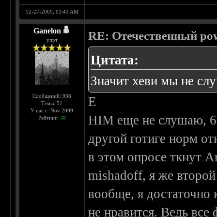
12-27-2009, 03:41 AM
Ganelon
RE: Отечественный pow
упрт
Цитата:
Значит хеви мы не слу
Сообщений: 936
Е
Темы: 51
У нас с: Nov 2009
HIM еще не слушаю, 69
Рейтинг:
38
другой готиге норм о
в этом опросе ткнут Ar
mishadoff, я же второ
вообще, я достаточно 
не нравится. Ведь все 