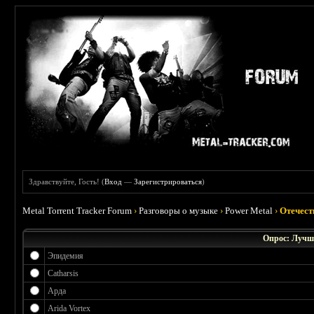
Здравствуйте, Гость! (
Вход
—
Зарегистрироваться
)
Metal Torrent Tracker Forum
›
Разговоры о музыке
›
Power Metal
›
Отечест
Опрос: Лучш
Эпидемия
Catharsis
Арда
Arida Vortex