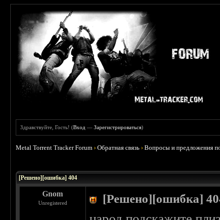
Здравствуйте, Гость! (
Вход
—
Зарегистрироваться
)
Metal Torrent Tracker Forum
›
Обратная связь
›
Вопросы и предложения по
[Решено][ошибка] 404
Gnom
[Решено][ошибка] 40
Unregistered
народ подскажите плиз