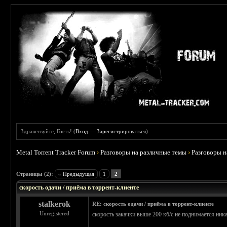
Здравствуйте, Гость! (
Вход
—
Зарегистрироваться
)
Metal Torrent Tracker Forum
›
Разговоры на различные темы
›
Разговоры 
 0
Страницы (2):
« Предыдущая
1
2
скорость одачи / приёма в торрент-клиенте
stalkerok
RE: скорость одачи / приёма в торрент-клиенте
Unregistered
скорость закачки выше 200 кб/с не поднимается ник