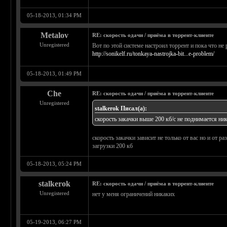
05-18-2013, 01:34 PM
Metalov
RE: скорость одачи / приёма в торрент-клиенте
Unregistered
Вот по этой системе настроил торрент и пока что не
http://sonikelf.ru/tonkaya-nastrojka-bit...e-problem/
05-18-2013, 01:49 PM
Che
RE: скорость одачи / приёма в торрент-клиенте
Unregistered
stalkerok Писал(а):
скорость закачки выше 200 кб/с не поднимается ни
скорость закачки зависит не только от вас но и от р
загрузки 200 кб
05-18-2013, 05:24 PM
stalkerok
RE: скорость одачи / приёма в торрент-клиенте
Unregistered
нет у меня ограничений никаких
05-19-2013, 06:27 PM