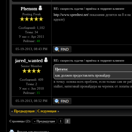
Phenom
RE: скорость одачи / приёма в торрент-клиенте
Posting Freak
http://www.speedtest.net/
показания делятся на 8 и на
идеале)
Сообщений: 1,102
Темы: 34
У нас с: Apr 2011
Рейтинг:
40
05-19-2013, 08:43 PM
jared_wanted
RE: скорость одачи / приёма в торрент-клиенте
Senior Member
Цитата:
как должен предоставлять провайдер
Сообщений: 409
в точку. основа всех проблем, если только сам не ра
Темы: 2
stalker, натягивай провайдера на черенок от лопаты и.
У нас с: Jun 2010
Рейтинг:
35
05-19-2013, 08:52 PM
«
Предыдущая
|
Следующая
»
Страницы (2):
« Предыдущая
1
2
Версия для просмотра