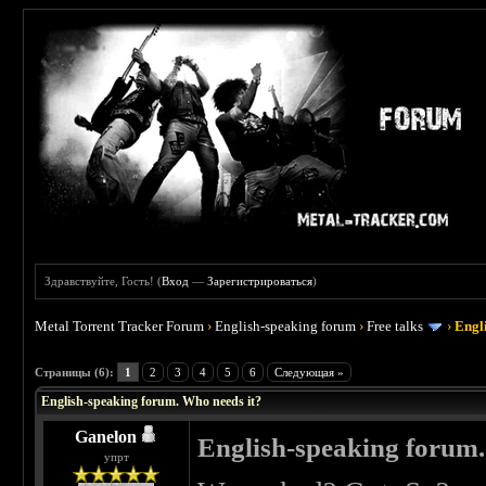
Здравствуйте, Гость! (
Вход
—
Зарегистрироваться
)
Metal Torrent Tracker Forum
›
English-speaking forum
›
Free talks
›
Engl
 0
Страницы (6):
1
2
3
4
5
6
Следующая »
English-speaking forum. Who needs it?
Ganelon
English-speaking forum.
упрт