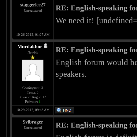
staggerlee27
RE: English-speaking fo
Unregistered
We need it! [undefined
10-26-2012, 01:27 AM
Murdakhor
RE: English-speaking fo
Newbie
English forum would be
speakers.
Сообщений: 3
Темы: 0
У нас с: Aug 2012
Рейтинг:
1
10-29-2012, 09:48 AM
Svibrager
RE: English-speaking fo
Unregistered