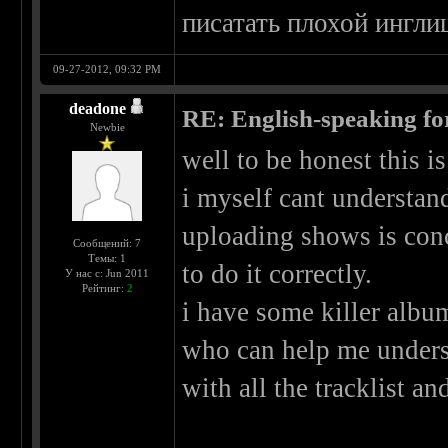
писатать плохой ингл
09-27-2012, 09:32 PM
deadone
RE: English-speaking fo
Newbie
well to be honest this i
i myself cant understand
uploading shows is con
Сообщений: 7
Темы: 1
to do it correctly.
У нас с: Jun 2011
Рейтинг:
2
i have some killer albu
who can help me unders
with all the tracklist a