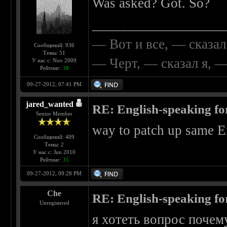
Was asked? Got. So?
__________________
— Вот и все, — сказал
Сообщений: 936
Темы: 51
— Черт, — сказал я, 
У нас с: Nov 2009
Рейтинг:
38
09-27-2012, 07:41 PM
jared_wanted
RE: English-speaking fo
Senior Member
way to patch up same En
Сообщений: 409
Темы: 2
У нас с: Jun 2010
Рейтинг:
35
09-27-2012, 09:28 PM
Che
RE: English-speaking fo
Unregistered
я хотеть вопрос почем