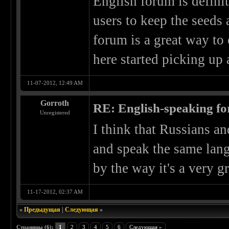
English forum is definite
users to keep the seeds
forum is a great way to 
here started picking up 
11-07-2012, 12:49 AM
Gorroth
RE: English-speaking fo
Unregistered
I think that Russians a
and speak the same lang
by the way it's a very g
11-17-2012, 02:37 AM
«
Предыдущая
|
Следующая
»
Страницы (6):
1
2
3
4
5
6
Следующая »