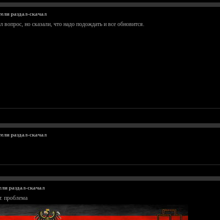
тели раздал-скачал
ал вопрос, но сказали, что надо подождать и все обновится.
тели раздал-скачал
ели раздал-скачал
т. проблема