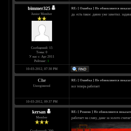
bimmer325
RE: [ Ошибка ] Не обновляются показа
Junior Member
да. есть такое. давно уже заметил. задав
Сообщений: 15
Темы: 0
У нас с: Apr 2011
Рейтинг:
1
10-03-2012, 07:30 PM
Che
RE: [ Ошибка ] Не обновляются показа
Unregistered
все теперь работает
10-03-2012, 09:37 PM
kersan
RE: [ Решено ] Не обновляются показат
Member
работает на славу, даже за золото считае
Сообщений: 200