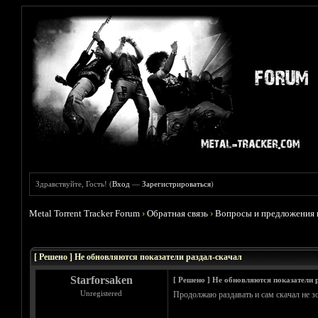
Здравствуйте, Гость! (
Вход
—
Зарегистрироваться
)
Metal Torrent Tracker Forum
›
Обратная связь
›
Вопросы и предложения 
Голосов: 0 - Средняя оценка: 0
1
2
3
4
5
[ Решено ] Не обновляются показатели раздал-скачал
Starforsaken
[ Решено ] Не обновляются показатели 
Unregistered
Продолжаю раздавать и сам скачал не зо