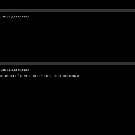
тели раздал-скачал
тели раздал-скачал
 после полной скачки показатели должны измениться