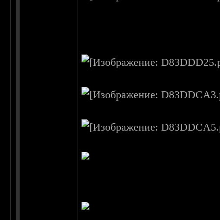
жанре khren metal пригла
альбома - "Поле чудес в с
грядущего альбома, так и
black metal.
группа.