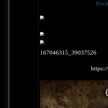
2018г. в стенах клуба
Rock
P.s. 5 ноября - выходной.
шоссе 71 корпус 5 (Е).
167046315_39037526
ПОДРОБНОСТИ:
https: