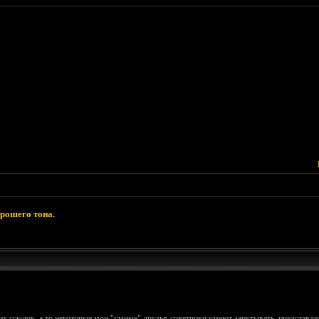
орошего тона.
аших ссылок, а то некоторые мои "умные" друзья-советчики умеют запутывать, представ