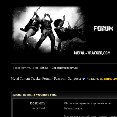
Здравствуйте, Гость! (
Вход
—
Зарегистрироваться
)
Metal Torrent Tracker Forum
›
Раздачи
›
Запросы
›
важно. правила х
Голосов: 1 - Средняя оценка: 5
1
2
3
4
5
важно. правила хорошего тона.
bostrom
RE: важно. правила хорошего тона.
Unregistered
To zzashpaupat:
Все, теперь я разобрался, исходя из в