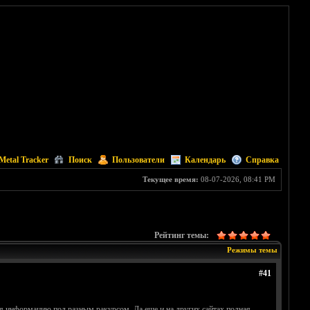
Metal Tracker
Поиск
Пользователи
Календарь
Справка
Текущее время:
08-07-2026, 08:41 PM
Рейтинг темы:
Режимы темы
#41
ляя информацию под разным ракурсом. Да еще и на других сайтах полная