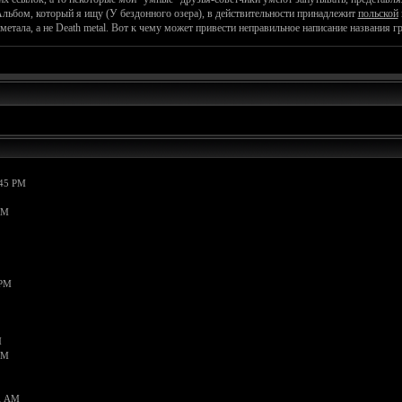
 Альбом, который я ищу (У бездонного озера), в действительности принадлежит
польской
етала, а не Death metal. Вот к чему может привести неправильное написание названия г
:45 PM
AM
 PM
M
PM
1 AM