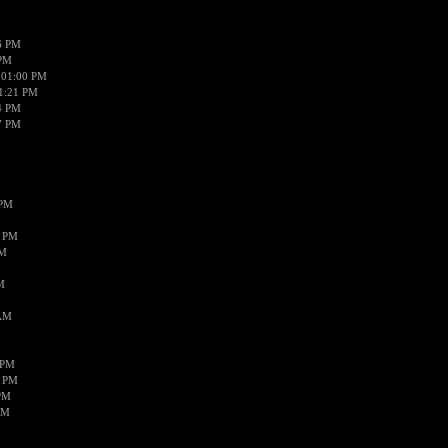
6 PM
 PM
 01:00 PM
1:21 PM
4 PM
7 PM
 PM
6 PM
PM
M
 AM
 PM
9 PM
PM
PM