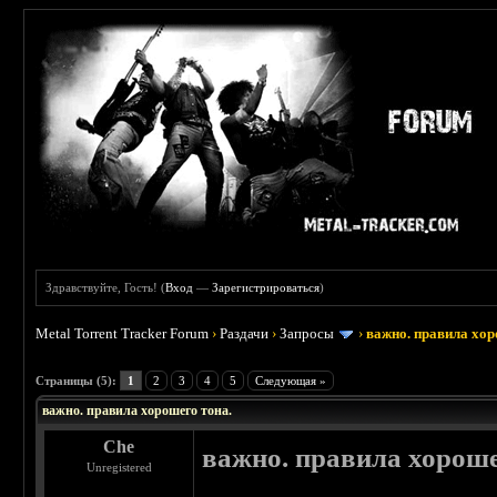
Здравствуйте, Гость! (
Вход
—
Зарегистрироваться
)
Metal Torrent Tracker Forum
›
Раздачи
›
Запросы
›
важно. правила хор
 5
Страницы (5):
1
2
3
4
5
Следующая »
важно. правила хорошего тона.
Che
важно. правила хороше
Unregistered