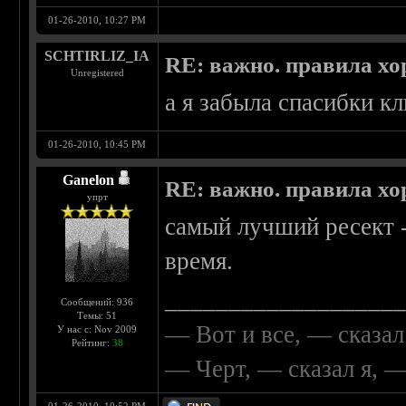
01-26-2010, 10:27 PM
SCHTIRLIZ_IA
RE: важно. правила хо
Unregistered
а я забыла спасибки кл
01-26-2010, 10:45 PM
Ganelon
RE: важно. правила хо
упрт
самый лучший ресект - 
время.
__________________
Сообщений: 936
Темы: 51
— Вот и все, — сказал
У нас с: Nov 2009
Рейтинг:
38
— Черт, — сказал я, 