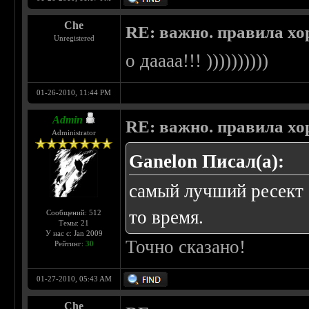
Che
RE: важно. правила хо
Unregistered
о даааа!!! ))))))))))
01-26-2010, 11:44 PM
Admin
RE: важно. правила хо
Administrator
Ganelon Писал(а):
самый лучший ресект -
то время.
Сообщений: 512
Темы: 21
У нас с: Jan 2009
Точно сказано!
Рейтинг:
30
01-27-2010, 05:43 AM
Che