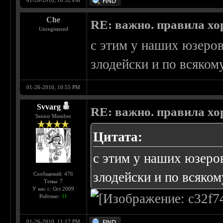
01-26-2010, 10:52 PM
Che
RE: важно. правила хо
Unregistered
с этим у наших юзеров
злодейски и по всяком
01-26-2010, 10:55 PM
Svvarg
RE: важно. правила хо
Senior Member
Цитата:
с этим у наших юзеров
злодейски и по всяком
Сообщений: 476
Темы: 7
У нас с: Oct 2009
Рейтинг:
11
01-26-2010, 11:17 PM